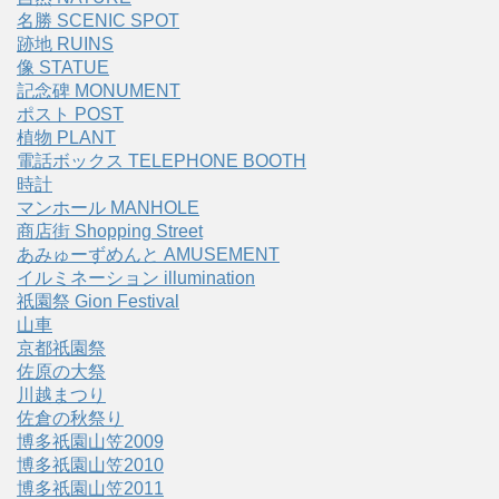
名勝 SCENIC SPOT
跡地 RUINS
像 STATUE
記念碑 MONUMENT
ポスト POST
植物 PLANT
電話ボックス TELEPHONE BOOTH
時計
マンホール MANHOLE
商店街 Shopping Street
あみゅーずめんと AMUSEMENT
イルミネーション illumination
祇園祭 Gion Festival
山車
京都祇園祭
佐原の大祭
川越まつり
佐倉の秋祭り
博多祇園山笠2009
博多祇園山笠2010
博多祇園山笠2011