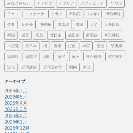
みなとみらい
アトリエ
イタリア
スクンビット
ソウル
チェコ
トスカーナ
ミラノ
不動院
丸の内
伊勢崎線
佐倉
副会長
博物館
城南線
城跡
大名
大牟田線
宇治
嵐電
広島
廿日市
成田線
新宿線
月読神社
木屋瀬
東日本
橋
温泉
灯台
神宮
空港
筑肥線
総武線
総鎮守
緑町
藤沢
蘇州
複合施設
諏訪神社
近代
近代建築
近代美術館
関内
駒込
アーカイブ
2026年7月
2026年5月
2026年4月
2026年3月
2026年2月
2026年1月
2025年12月