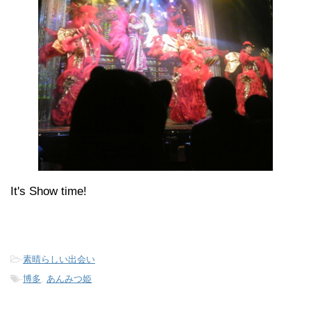
It's Show time!
-
素晴らしい出会い
-
博多
,
あんみつ姫