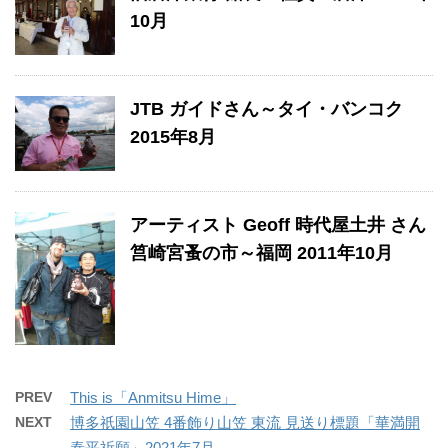
10月
JTB ガイドさん～タイ・バンコク
2015年8月
アーティスト Geoff 時代屋土井 さん
筥崎宮蚤の市～福岡 2011年10月
PREV
This is「Anmitsu Hime」
NEXT
博多祇園山笠 4番飾り山笠 東流 見送り標題「華満開
泰平祈願」2021年7月