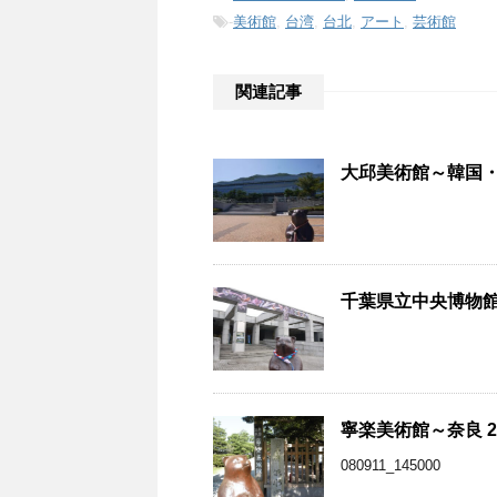
-
美術館
,
台湾
,
台北
,
アート
,
芸術館
関連記事
大邱美術館～韓国・大
千葉県立中央博物館～
寧楽美術館～奈良 2
080911_145000