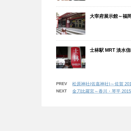
大宰府展示館～福岡・
士林駅 MRT 淡水
PREV
松原神社(佐嘉神社)～佐賀 20
NEXT
金刀比羅宮～香川・琴平 201