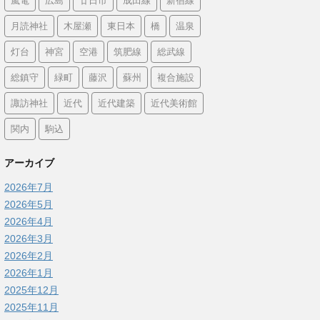
嵐電
広島
廿日市
成田線
新宿線
月読神社
木屋瀬
東日本
橋
温泉
灯台
神宮
空港
筑肥線
総武線
総鎮守
緑町
藤沢
蘇州
複合施設
諏訪神社
近代
近代建築
近代美術館
関内
駒込
アーカイブ
2026年7月
2026年5月
2026年4月
2026年3月
2026年2月
2026年1月
2025年12月
2025年11月