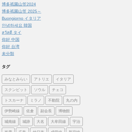
博多祇園山笠2024
博多祇園山笠 2025～
Buongiorno イタリア
안녕하세요 韓国
สวัสดี タイ
你好 中国
你好 台湾
未分類
タグ
みなとみらい
アトリエ
イタリア
スクンビット
ソウル
チェコ
トスカーナ
ミラノ
不動院
丸の内
伊勢崎線
佐倉
副会長
博物館
城南線
城跡
大名
大牟田線
宇治