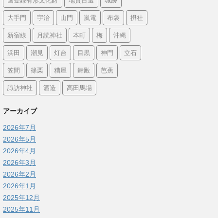
国登録有形文化財
地質百選
城跡
大手門
宇治
山門
嵐電
布袋
摂社
新宿線
月読神社
本町
梅
沖縄
浜田
潮見
灯台
目黒
神門
立石
笠間
篠栗
糟屋
舞殿
芭蕉
諏訪神社
酒造
高田馬場
アーカイブ
2026年7月
2026年5月
2026年4月
2026年3月
2026年2月
2026年1月
2025年12月
2025年11月