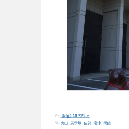
-
博物館 MUSEUM
-
曳山
,
展示場
,
佐賀
,
唐津
,
閉館