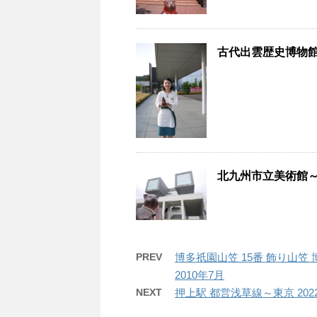
古代出雲歴史博物館 
北九州市立美術館～福
PREV
博多祇園山笠 15番 飾り山笠
2010年7月
NEXT
押上駅 都営浅草線～東京 202