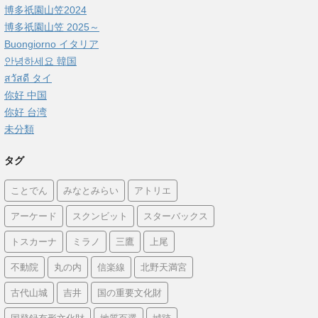
博多祇園山笠2024
博多祇園山笠 2025～
Buongiorno イタリア
안녕하세요 韓国
สวัสดี タイ
你好 中国
你好 台湾
未分類
タグ
ことでん
みなとみらい
アトリエ
アーケード
スクンビット
スターバックス
トスカーナ
ミラノ
三鷹
上尾
不動院
丸の内
信楽線
北野天満宮
古代山城
吉井
国の重要文化財