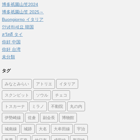
博多祇園山笠2024
博多祇園山笠 2025～
Buongiorno イタリア
안녕하세요 韓国
สวัสดี タイ
你好 中国
你好 台湾
未分類
タグ
みなとみらい
アトリエ
イタリア
スクンビット
ソウル
チェコ
トスカーナ
ミラノ
不動院
丸の内
伊勢崎線
佐倉
副会長
博物館
城南線
城跡
大名
大牟田線
宇治