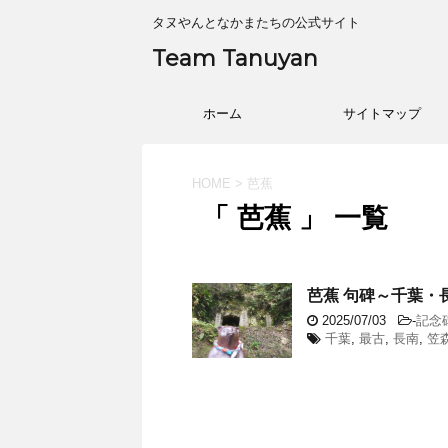
タヌやんとなかまたちの公式サイト
Team Tanuyan
ホーム
サイトマップ
HOME
>
芭蕉
「 芭蕉 」 一覧
芭蕉 句碑～千葉・長
2025/07/03
-
記念碑
千葉
,
最古
,
長南
,
笠