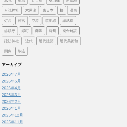
嵐電
広島
廿日市
成田線
新宿線
月読神社
木屋瀬
東日本
橋
温泉
灯台
神宮
空港
筑肥線
総武線
総鎮守
緑町
藤沢
蘇州
複合施設
諏訪神社
近代
近代建築
近代美術館
関内
駒込
アーカイブ
2026年7月
2026年5月
2026年4月
2026年3月
2026年2月
2026年1月
2025年12月
2025年11月