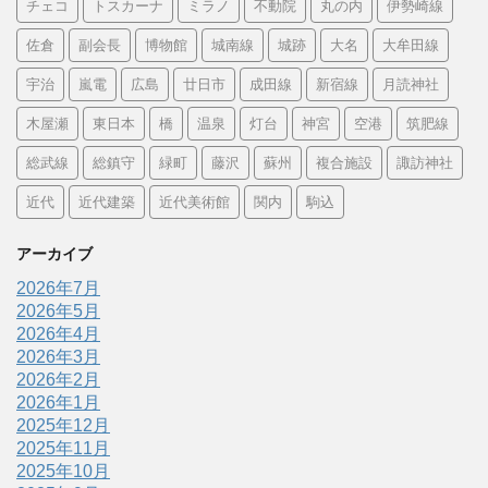
チェコ
トスカーナ
ミラノ
不動院
丸の内
伊勢崎線
佐倉
副会長
博物館
城南線
城跡
大名
大牟田線
宇治
嵐電
広島
廿日市
成田線
新宿線
月読神社
木屋瀬
東日本
橋
温泉
灯台
神宮
空港
筑肥線
総武線
総鎮守
緑町
藤沢
蘇州
複合施設
諏訪神社
近代
近代建築
近代美術館
関内
駒込
アーカイブ
2026年7月
2026年5月
2026年4月
2026年3月
2026年2月
2026年1月
2025年12月
2025年11月
2025年10月