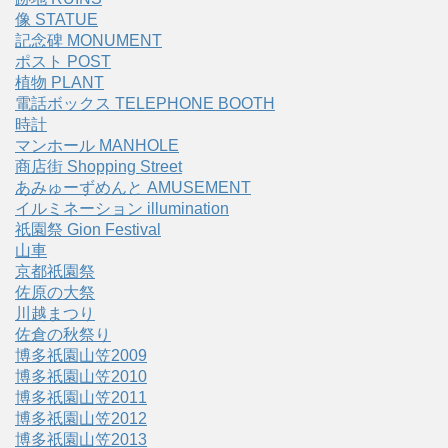
像 STATUE
記念碑 MONUMENT
ポスト POST
植物 PLANT
電話ボックス TELEPHONE BOOTH
時計
マンホール MANHOLE
商店街 Shopping Street
あみゅーずめんと AMUSEMENT
イルミネーション illumination
祇園祭 Gion Festival
山車
京都祇園祭
佐原の大祭
川越まつり
佐倉の秋祭り
博多祇園山笠2009
博多祇園山笠2010
博多祇園山笠2011
博多祇園山笠2012
博多祇園山笠2013