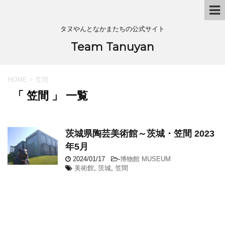
タヌやんとなかまたちの公式サイト
Team Tanuyan
HOME
>
笠間
「 笠間 」 一覧
茨城県陶芸美術館～茨城・笠間 2023
年5月
2024/01/17
-
博物館 MUSEUM
美術館
,
茨城
,
笠間