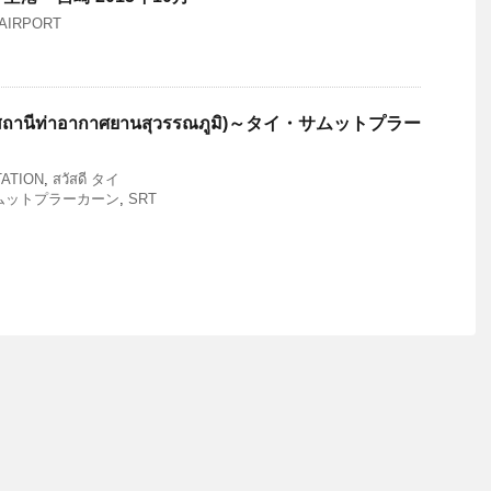
AIRPORT
นีท่าอากาศยานสุวรรณภูมิ)～タイ・サムットプラー
ATION
,
สวัสดี タイ
ムットプラーカーン
,
SRT