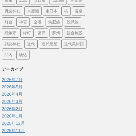
嵐電
広島
廿日市
成田線
新宿線
月読神社
木屋瀬
東日本
橋
温泉
灯台
神宮
空港
筑肥線
総武線
総鎮守
緑町
藤沢
蘇州
複合施設
諏訪神社
近代
近代建築
近代美術館
関内
駒込
アーカイブ
2026年7月
2026年5月
2026年4月
2026年3月
2026年2月
2026年1月
2025年12月
2025年11月