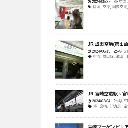
2024/08/27
-
空港 
韓国
,
空港
,
国際空港
JR 成田空港(第１
2024/06/15
-
駅 ST
空港
,
成田線
,
成田
,
JR 宮崎空港駅～宮崎
2024/02/04
-
駅 ST
JR
,
宮崎
,
JR九州
,
空
宮崎ブーゲンビリア空