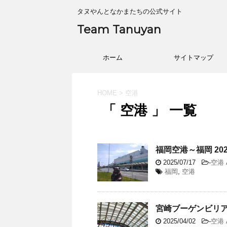
タヌやんとなかまたちの公式サイト
Team Tanuyan
ホーム
サイトマップ
HOME
>
空港
「 空港 」 一覧
福岡空港～福岡 20
2025/07/17
-
空港 
福岡
,
空港
宮崎ブーゲンビリア空
2025/04/02
-
空港 