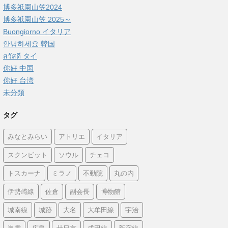
博多祇園山笠2024
博多祇園山笠 2025～
Buongiorno イタリア
안녕하세요 韓国
สวัสดี タイ
你好 中国
你好 台湾
未分類
タグ
みなとみらい
アトリエ
イタリア
スクンビット
ソウル
チェコ
トスカーナ
ミラノ
不動院
丸の内
伊勢崎線
佐倉
副会長
博物館
城南線
城跡
大名
大牟田線
宇治