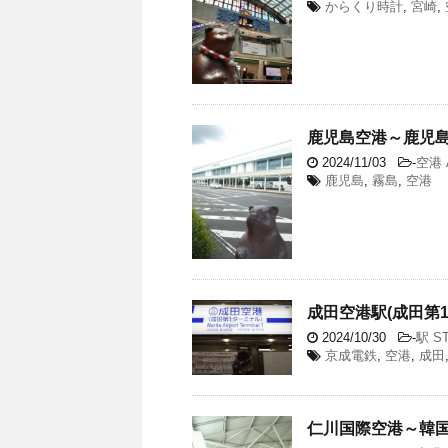
からくり時計
,
宮崎
,
鹿児島空港～鹿児島・
2024/11/03
-
空港 
鹿児島
,
霧島
,
空港
成田空港駅(成田第1
2024/10/30
-
駅 ST
京成電鉄
,
空港
,
成田
仁川国際空港～韓国・