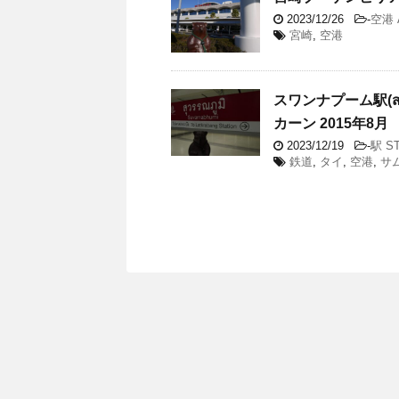
2023/12/26
-
空港 
宮崎
,
空港
スワンナプーム駅(สถา
カーン 2015年8月
2023/12/19
-
駅 ST
鉄道
,
タイ
,
空港
,
サ