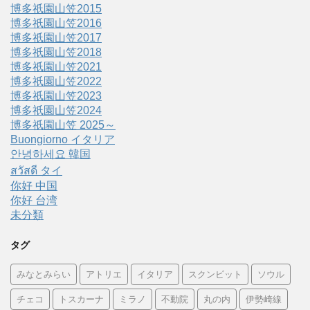
博多祇園山笠2015
博多祇園山笠2016
博多祇園山笠2017
博多祇園山笠2018
博多祇園山笠2021
博多祇園山笠2022
博多祇園山笠2023
博多祇園山笠2024
博多祇園山笠 2025～
Buongiorno イタリア
안녕하세요 韓国
สวัสดี タイ
你好 中国
你好 台湾
未分類
タグ
みなとみらい
アトリエ
イタリア
スクンビット
ソウル
チェコ
トスカーナ
ミラノ
不動院
丸の内
伊勢崎線