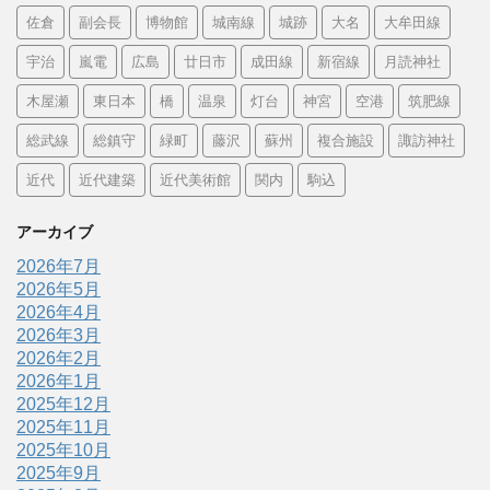
佐倉
副会長
博物館
城南線
城跡
大名
大牟田線
宇治
嵐電
広島
廿日市
成田線
新宿線
月読神社
木屋瀬
東日本
橋
温泉
灯台
神宮
空港
筑肥線
総武線
総鎮守
緑町
藤沢
蘇州
複合施設
諏訪神社
近代
近代建築
近代美術館
関内
駒込
アーカイブ
2026年7月
2026年5月
2026年4月
2026年3月
2026年2月
2026年1月
2025年12月
2025年11月
2025年10月
2025年9月