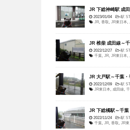
JR 下総神崎駅 成田
2023/01/04
-
駅 ST
JR
,
香取
,
JR東日本
,
JR 椎柴 成田線～千
2022/12/27
-
駅 ST
千葉
,
JR
,
JR東日本
,
JR 大戸駅～千葉・香
2022/12/09
-
駅 ST
JR東日本
,
成田線
,
千
JR 下総橘駅～千葉・
2022/11/24
-
駅 ST
千葉
,
JR
,
香取
,
JR