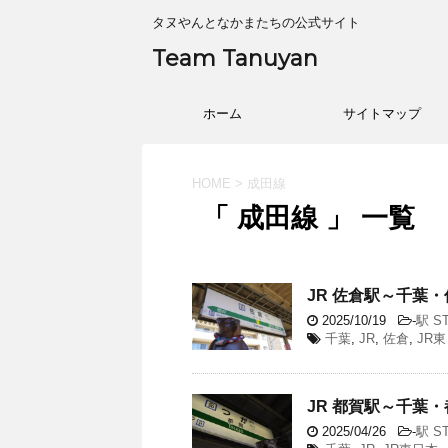
タヌやんとなかまたちの公式サイト
Team Tanuyan
ホーム
サイトマップ
HOME
>
成田線
「 成田線 」 一覧
JR 佐倉駅～千葉・佐
2025/10/19
-
駅 ST
千葉
,
JR
,
佐倉
,
JR
JR 都賀駅～千葉・都
2025/04/26
-
駅 ST