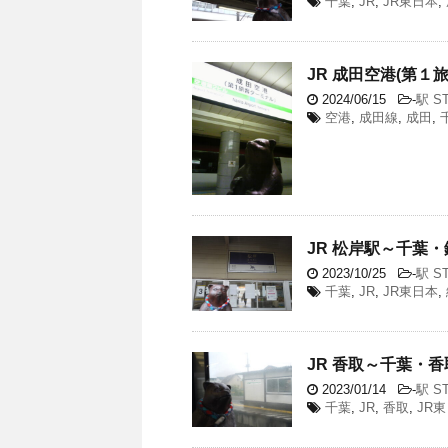
千葉
,
JR
,
JR東日本
,
JR 成田空港(第１
2024/06/15
-
駅 ST
空港
,
成田線
,
成田
,
JR 松岸駅～千葉・銚
2023/10/25
-
駅 ST
千葉
,
JR
,
JR東日本
,
JR 香取～千葉・香取
2023/01/14
-
駅 ST
千葉
,
JR
,
香取
,
JR