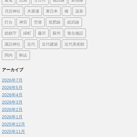
嵐電
広島
廿日市
成田線
新宿線
月読神社
木屋瀬
東日本
橋
温泉
灯台
神宮
空港
筑肥線
総武線
総鎮守
緑町
藤沢
蘇州
複合施設
諏訪神社
近代
近代建築
近代美術館
関内
駒込
アーカイブ
2026年7月
2026年5月
2026年4月
2026年3月
2026年2月
2026年1月
2025年12月
2025年11月