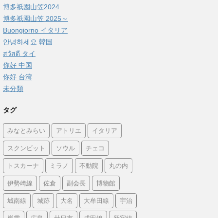
博多祇園山笠2024
博多祇園山笠 2025～
Buongiorno イタリア
안녕하세요 韓国
สวัสดี タイ
你好 中国
你好 台湾
未分類
タグ
みなとみらい
アトリエ
イタリア
スクンビット
ソウル
チェコ
トスカーナ
ミラノ
不動院
丸の内
伊勢崎線
佐倉
副会長
博物館
城南線
城跡
大名
大牟田線
宇治