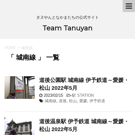
タヌやんとなかまたちの公式サイト
Team Tanuyan
HOME
>
城南線
「 城南線 」 一覧
道後公園駅 城南線 伊予鉄道～愛媛・
松山 2022年5月
2023/02/15
-
駅 STATION
城南線
,
道後
,
松山
,
愛媛
,
伊予鉄道
道後温泉駅 伊予鉄道 城南線～愛媛・
松山 2022年5月