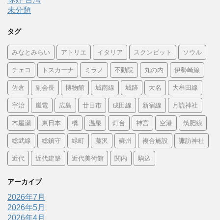
未分類
タグ
みなとみらい
アトリエ
イタリア
スクンビット
ソウル
チェコ
トスカーナ
ミラノ
不動院
丸の内
伊勢崎線
佐倉
副会長
博物館
城南線
城跡
大名
大牟田線
宇治
嵐電
広島
廿日市
成田線
新宿線
月読神社
木屋瀬
東日本
橋
温泉
灯台
神宮
空港
筑肥線
総武線
総鎮守
緑町
藤沢
蘇州
複合施設
諏訪神社
近代
近代建築
近代美術館
関内
駒込
アーカイブ
2026年7月
2026年5月
2026年4月