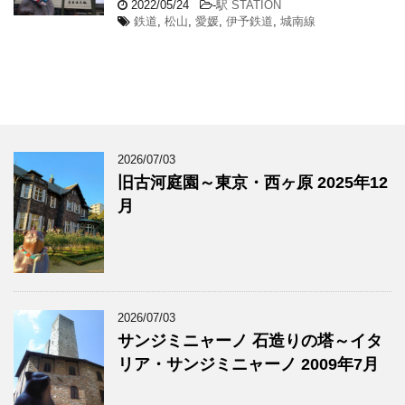
2022/05/24
-
駅 STATION
鉄道
,
松山
,
愛媛
,
伊予鉄道
,
城南線
2026/07/03
旧古河庭園～東京・西ヶ原 2025年12
月
2026/07/03
サンジミニャーノ 石造りの塔～イタ
リア・サンジミニャーノ 2009年7月