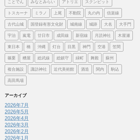
ことでん
みなとみらい
アトリエ
スクンビット
トスカーナ
ミラノ
上尾
不動院
丸の内
信楽線
古代山城
国登録有形文化財
城南線
城跡
大名
大手門
宇治
嵐電
廿日市
成田線
新宿線
月読神社
木屋瀬
東日本
橋
沖縄
灯台
目黒
神門
空港
笠間
篠栗
糟屋
総武線
総鎮守
緑町
舞殿
蘇州
複合施設
諏訪神社
近代美術館
酒造
関内
駒込
高田馬場
アーカイブ
2026年7月
2026年5月
2026年4月
2026年3月
2026年2月
2026年1月