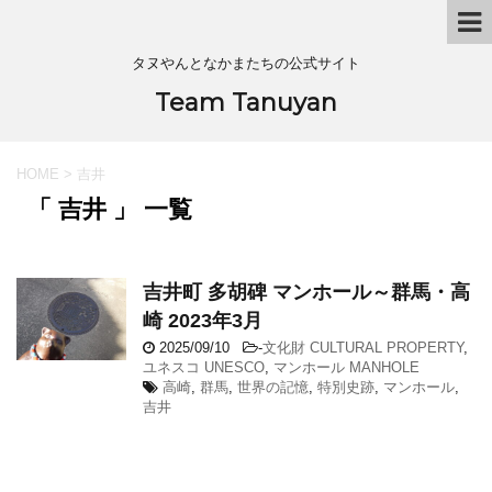
タヌやんとなかまたちの公式サイト
Team Tanuyan
HOME
>
吉井
「 吉井 」 一覧
吉井町 多胡碑 マンホール～群馬・高
崎 2023年3月
2025/09/10
-
文化財 CULTURAL PROPERTY
,
ユネスコ UNESCO
,
マンホール MANHOLE
高崎
,
群馬
,
世界の記憶
,
特別史跡
,
マンホール
,
吉井