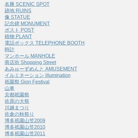
名勝 SCENIC SPOT
跡地 RUINS
像 STATUE
記念碑 MONUMENT
ポスト POST
植物 PLANT
電話ボックス TELEPHONE BOOTH
時計
マンホール MANHOLE
商店街 Shopping Street
あみゅーずめんと AMUSEMENT
イルミネーション illumination
祇園祭 Gion Festival
山車
京都祇園祭
佐原の大祭
川越まつり
佐倉の秋祭り
博多祇園山笠2009
博多祇園山笠2010
博多祇園山笠2011