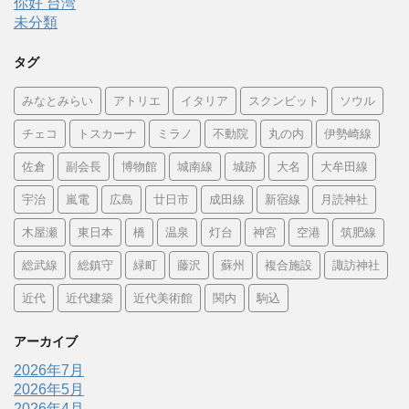
你好 台湾
未分類
タグ
みなとみらい
アトリエ
イタリア
スクンビット
ソウル
チェコ
トスカーナ
ミラノ
不動院
丸の内
伊勢崎線
佐倉
副会長
博物館
城南線
城跡
大名
大牟田線
宇治
嵐電
広島
廿日市
成田線
新宿線
月読神社
木屋瀬
東日本
橋
温泉
灯台
神宮
空港
筑肥線
総武線
総鎮守
緑町
藤沢
蘇州
複合施設
諏訪神社
近代
近代建築
近代美術館
関内
駒込
アーカイブ
2026年7月
2026年5月
2026年4月