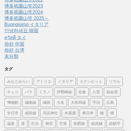
博多祇園山笠2023
博多祇園山笠2024
博多祇園山笠 2025～
Buongiorno イタリア
안녕하세요 韓国
สวัสดี タイ
你好 中国
你好 台湾
未分類
タグ
みなとみらい
アトリエ
イタリア
スクンビット
ソウル
チェコ
バラ
ミラノ
伊勢崎線
佐倉
八雲
副会長
博物館
城南線
城跡
大名
大牟田線
宇治
広島
廿日市
成田線
月読神社
木屋瀬
東日本
橋
櫓
温泉
港
灯台
神宮
空港
筑肥線
総武線
総鎮守