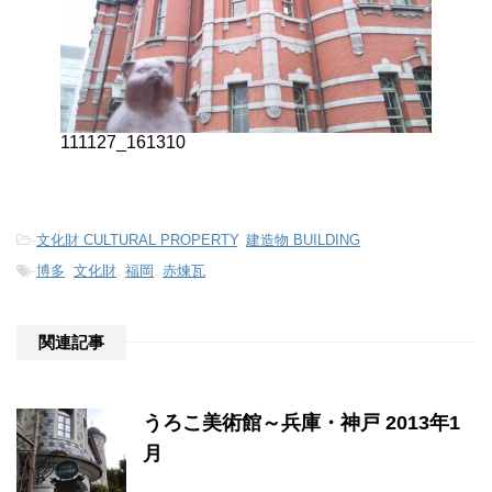
111127_161310
-
文化財 CULTURAL PROPERTY
,
建造物 BUILDING
-
博多
,
文化財
,
福岡
,
赤煉瓦
関連記事
うろこ美術館～兵庫・神戸 2013年1
月