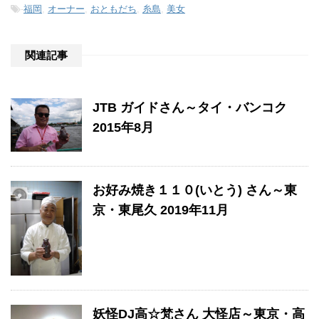
-
福岡
,
オーナー
,
おともだち
,
糸島
,
美女
関連記事
JTB ガイドさん～タイ・バンコク
2015年8月
お好み焼き１１０(いとう) さん～東
京・東尾久 2019年11月
妖怪DJ高☆梵さん 大怪店～東京・高