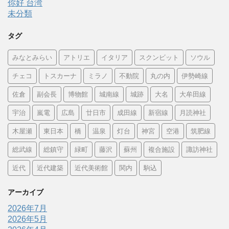
你好 台湾
未分類
タグ
みなとみらい
アトリエ
イタリア
スクンビット
ソウル
チェコ
トスカーナ
ミラノ
不動院
丸の内
伊勢崎線
佐倉
副会長
博物館
城南線
城跡
大名
大牟田線
宇治
嵐電
広島
廿日市
成田線
新宿線
月読神社
木屋瀬
東日本
橋
温泉
灯台
神宮
空港
筑肥線
総武線
総鎮守
緑町
藤沢
蘇州
複合施設
諏訪神社
近代
近代建築
近代美術館
関内
駒込
アーカイブ
2026年7月
2026年5月