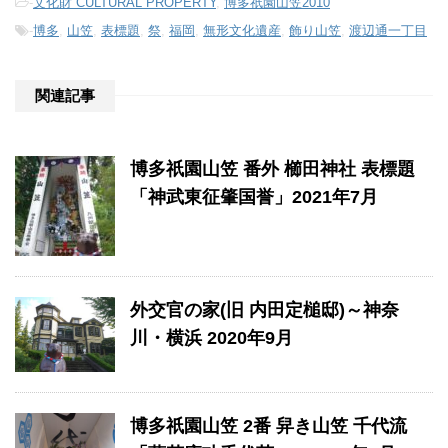
-
文化財 CULTURAL PROPERTY
,
博多祇園山笠2010
-
博多
,
山笠
,
表標題
,
祭
,
福岡
,
無形文化遺産
,
飾り山笠
,
渡辺通一丁目
関連記事
博多祇園山笠 番外 櫛田神社 表標題
「神武東征肇国誉」2021年7月
外交官の家(旧 内田定槌邸)～神奈
川・横浜 2020年9月
博多祇園山笠 2番 舁き山笠 千代流