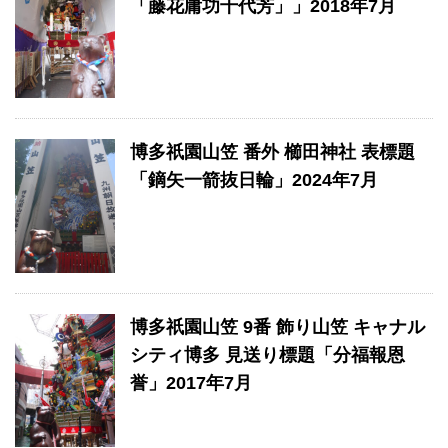
「藤花庸功千代芳」」2018年7月
博多祇園山笠 番外 櫛田神社 表標題
「鏑矢一箭抜日輪」2024年7月
博多祇園山笠 9番 飾り山笠 キャナル
シティ博多 見送り標題「分福報恩
誉」2017年7月