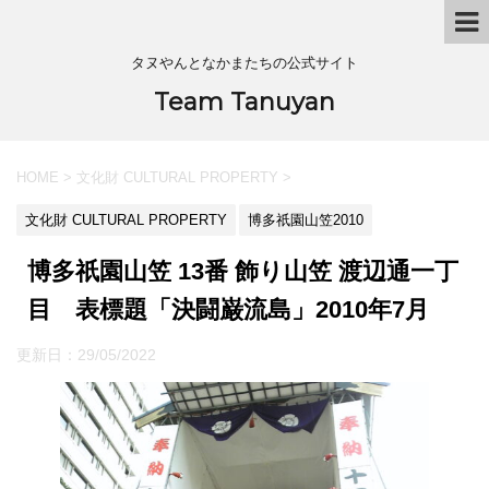
タヌやんとなかまたちの公式サイト
Team Tanuyan
HOME
>
文化財 CULTURAL PROPERTY
>
文化財 CULTURAL PROPERTY
博多祇園山笠2010
博多祇園山笠 13番 飾り山笠 渡辺通一丁
目 表標題「決闘巌流島」2010年7月
更新日：
29/05/2022