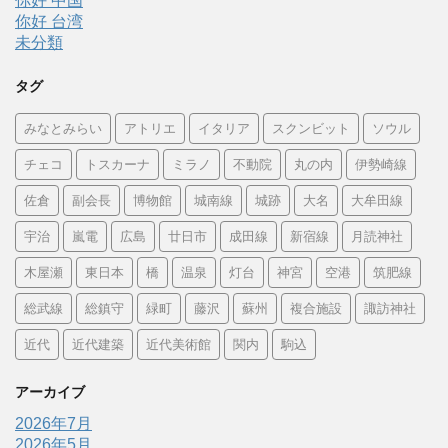
你好 中国
你好 台湾
未分類
タグ
みなとみらい
アトリエ
イタリア
スクンビット
ソウル
チェコ
トスカーナ
ミラノ
不動院
丸の内
伊勢崎線
佐倉
副会長
博物館
城南線
城跡
大名
大牟田線
宇治
嵐電
広島
廿日市
成田線
新宿線
月読神社
木屋瀬
東日本
橋
温泉
灯台
神宮
空港
筑肥線
総武線
総鎮守
緑町
藤沢
蘇州
複合施設
諏訪神社
近代
近代建築
近代美術館
関内
駒込
アーカイブ
2026年7月
2026年5月