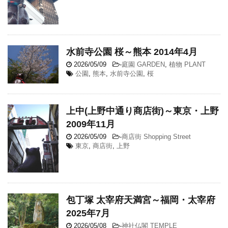
水前寺公園 桜～熊本 2014年4月
2026/05/09
-
庭園 GARDEN
,
植物 PLANT
公園
,
熊本
,
水前寺公園
,
桜
上中(上野中通り商店街)～東京・上野
2009年11月
2026/05/09
-
商店街 Shopping Street
東京
,
商店街
,
上野
包丁塚 太宰府天満宮～福岡・太宰府
2025年7月
2026/05/08
-
神社仏閣 TEMPLE