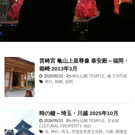
筥崎宮 亀山上皇尊像 泰安殿～福岡・
箱崎 2013年3月
2026/05/10
-
神社仏閣 TEMPLE
,
像 STATUE
神社
,
箱崎
,
福岡
時の鐘～埼玉・川越 2025年10月
2026/05/10
-
神社仏閣 TEMPLE
,
文化財
CULTURAL PROPERTY
,
時計
寺
,
神社
,
埼玉
,
市指定有形文化財
,
川越
,
鐘撞堂