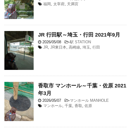
福岡
,
太宰府
,
天満宮
JR 行田駅～埼玉・行田 2021年9月
2026/05/08
-
駅 STATION
JR
,
JR東日本
,
高崎線
,
埼玉
,
行田
香取市 マンホール～千葉・佐原 2021
年3月
2026/05/07
-
マンホール MANHOLE
マンホール
,
千葉
,
香取
,
佐原