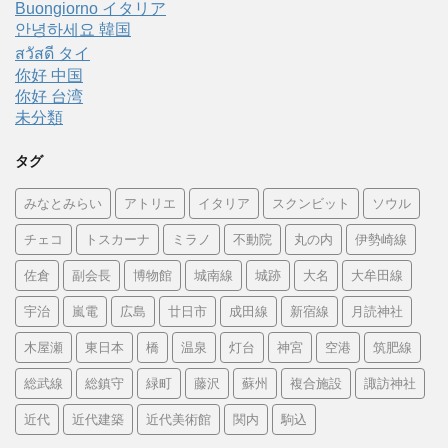
Buongiorno イタリア
안녕하세요 韓国
สวัสดี タイ
你好 中国
你好 台湾
未分類
タグ
みなとみらい
アトリエ
イタリア
スクンビット
ソウル
チェコ
トスカーナ
ミラノ
不動院
丸の内
伊勢崎線
佐倉
副会長
博物館
城南線
城跡
大名
大牟田線
宇治
嵐電
広島
廿日市
成田線
新宿線
月読神社
木屋瀬
東日本
橋
温泉
灯台
神宮
空港
筑肥線
総武線
総鎮守
緑町
藤沢
蘇州
複合施設
諏訪神社
近代
近代建築
近代美術館
関内
駒込