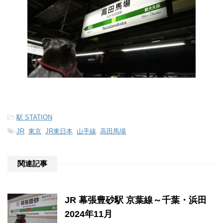
-
駅 STATION
-
JR
,
東京
,
JR東日本
,
山手線
,
高田馬場
関連記事
JR 幕張豊砂駅 京葉線～千葉・浜田
2024年11月