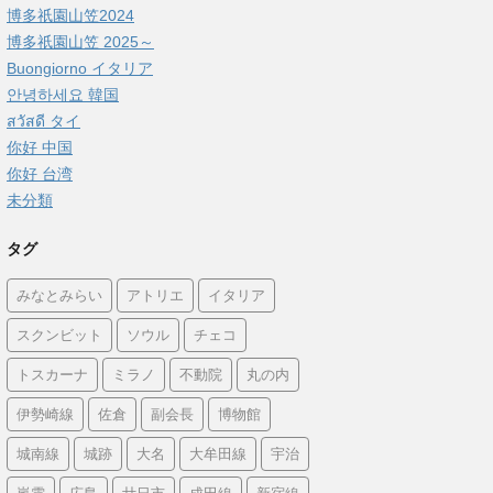
博多祇園山笠2024
博多祇園山笠 2025～
Buongiorno イタリア
안녕하세요 韓国
สวัสดี タイ
你好 中国
你好 台湾
未分類
タグ
みなとみらい
アトリエ
イタリア
スクンビット
ソウル
チェコ
トスカーナ
ミラノ
不動院
丸の内
伊勢崎線
佐倉
副会長
博物館
城南線
城跡
大名
大牟田線
宇治