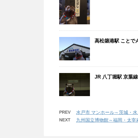
高松築港駅 ことでん
JR 八丁堀駅 京葉線
PREV
水戸市 マンホール～茨城・水戸 
NEXT
九州国立博物館～福岡・太宰府 