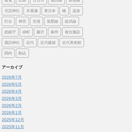
嵐電
広島
廿日市
成田線
新宿線
月読神社
木屋瀬
東日本
橋
温泉
灯台
神宮
空港
筑肥線
総武線
総鎮守
緑町
藤沢
蘇州
複合施設
諏訪神社
近代
近代建築
近代美術館
関内
駒込
アーカイブ
2026年7月
2026年5月
2026年4月
2026年3月
2026年2月
2026年1月
2025年12月
2025年11月