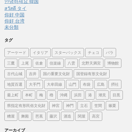
안녕하세요 韓国
สวัสดี タイ
你好 中国
你好 台湾
未分類
タグ
アーケード
イタリア
スターバックス
チェコ
バラ
三鷹
上尾
佐倉
信楽線
八雲
北野天満宮
博物館
古代山城
吉井
国の重要文化財
国登録有形文化財
地質百選
大手門
大牟田線
山門
布袋
広島
摂社
最上町
本町
梅
櫓
沖縄
浜田
港
潮見
目黒
県指定有形民俗文化財
神宮
神門
立石
笠間
篠栗
糟屋
舞殿
芭蕉
藤沢
酒造
関屋
高宮
アーカイブ