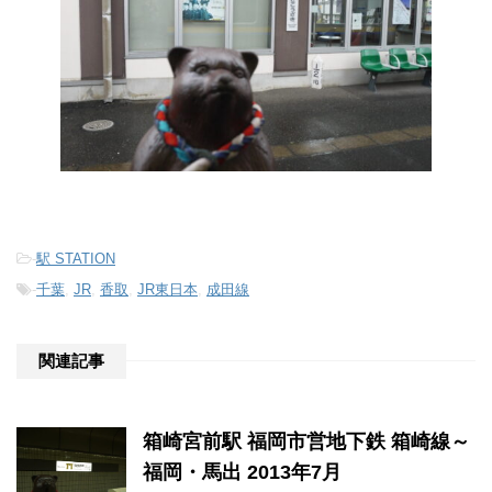
-
駅 STATION
-
千葉
,
JR
,
香取
,
JR東日本
,
成田線
関連記事
箱崎宮前駅 福岡市営地下鉄 箱崎線～
福岡・馬出 2013年7月