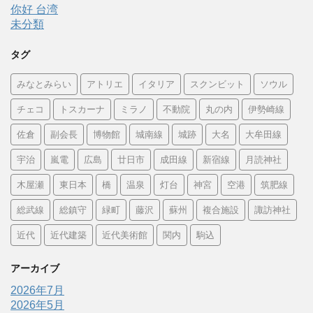
你好 台湾
未分類
タグ
みなとみらい
アトリエ
イタリア
スクンビット
ソウル
チェコ
トスカーナ
ミラノ
不動院
丸の内
伊勢崎線
佐倉
副会長
博物館
城南線
城跡
大名
大牟田線
宇治
嵐電
広島
廿日市
成田線
新宿線
月読神社
木屋瀬
東日本
橋
温泉
灯台
神宮
空港
筑肥線
総武線
総鎮守
緑町
藤沢
蘇州
複合施設
諏訪神社
近代
近代建築
近代美術館
関内
駒込
アーカイブ
2026年7月
2026年5月