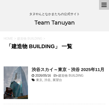
タヌやんとなかまたちの公式サイト
Team Tanuyan
HOME
>
建造物 BUILDING
>
「建造物 BUILDING」 一覧
渋谷スカイ～東京・渋谷 2025年11月
2026/05/16
-
建造物 BUILDING
東京
,
渋谷
,
展望台