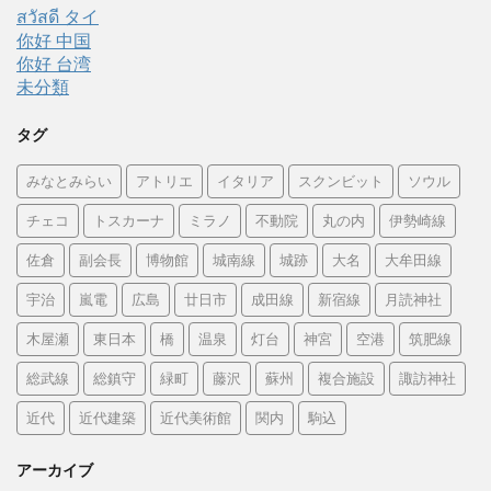
สวัสดี タイ
你好 中国
你好 台湾
未分類
タグ
みなとみらい
アトリエ
イタリア
スクンビット
ソウル
チェコ
トスカーナ
ミラノ
不動院
丸の内
伊勢崎線
佐倉
副会長
博物館
城南線
城跡
大名
大牟田線
宇治
嵐電
広島
廿日市
成田線
新宿線
月読神社
木屋瀬
東日本
橋
温泉
灯台
神宮
空港
筑肥線
総武線
総鎮守
緑町
藤沢
蘇州
複合施設
諏訪神社
近代
近代建築
近代美術館
関内
駒込
アーカイブ