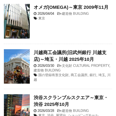
オメガ(OMEGA)～東京 2009年11月
2026/04/04
-
建造物 BUILDING
東京
川越商工会議所(旧武州銀行 川越支
店)～埼玉・川越 2025年10月
2026/03/30
-
文化財 CULTURAL PROPERTY
,
建造物 BUILDING
国の登録有形文化財
,
商工会議所
,
銀行
,
埼玉
,
川
越
渋谷スクランブルスクエア～東京・
渋谷 2025年10月
2026/03/28
-
建造物 BUILDING
東京
,
渋谷
,
展望台
,
ショッピングモール