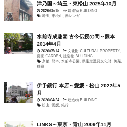
津乃国～埼玉・東松山 2025年10月
2026/05/15
-
建造物 BUILDING
埼玉
,
東松山
,
赤レンガ
水前寺成趣園 古今伝授の間～熊本
2014年4月
2026/05/14
-
文化財 CULTURAL PROPERTY
,
庭園 GARDEN
,
建造物 BUILDING
京都
,
熊本
,
水前寺公園
,
県指定重要文化財
,
御苑
,
移築
伊予銀行 本店～愛媛・松山 2022年5
月
2026/04/24
-
建造物 BUILDING
松山
,
愛媛
,
銀行
LINKS～東京・青山 2009年11月