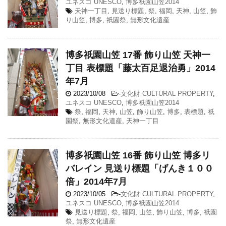
ユネスコ UNESCO
,
博多祇園山笠2014
天神一丁目
,
見送り標題
,
祭
,
福岡
,
天神
,
山笠
,
飾
り山笠
,
博多
,
祇園祭
,
無形文化遺産
博多祇園山笠 17番 飾り山笠 天神一
丁目 表標題「藤太百足退治勇」2014
年7月
2023/10/08
-
文化財 CULTURAL PROPERTY
,
ユネスコ UNESCO
,
博多祇園山笠2014
祭
,
福岡
,
天神
,
山笠
,
飾り山笠
,
博多
,
表標題
,
祇
園祭
,
無形文化遺産
,
天神一丁目
博多祇園山笠 16番 飾り山笠 博多リ
バレイン 見送り標題「げんき１００
倍」2014年7月
2023/10/05
-
文化財 CULTURAL PROPERTY
,
ユネスコ UNESCO
,
博多祇園山笠2014
見送り標題
,
祭
,
福岡
,
山笠
,
飾り山笠
,
博多
,
祇園
祭
,
無形文化遺産