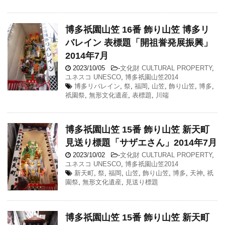
博多祇園山笠 16番 飾り山笠 博多リ
バレイン 表標題「開祖誉発展振興」
2014年7月
2023/10/05
-
文化財 CULTURAL PROPERTY
,
ユネスコ UNESCO
,
博多祇園山笠2014
博多リバレイン
,
祭
,
福岡
,
山笠
,
飾り山笠
,
博多
,
祇園祭
,
無形文化遺産
,
表標題
,
川端
博多祇園山笠 15番 飾り山笠 新天町
見送り標題「サザエさん」2014年7月
2023/10/02
-
文化財 CULTURAL PROPERTY
,
ユネスコ UNESCO
,
博多祇園山笠2014
新天町
,
祭
,
福岡
,
山笠
,
飾り山笠
,
博多
,
天神
,
祇
園祭
,
無形文化遺産
,
見送り標題
博多祇園山笠 15番 飾り山笠 新天町