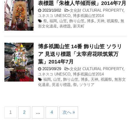
表標題「朱槍人竿傾而候」2014年7月
2023/10/02
-
文化財 CULTURAL PROPERTY
,
ユネスコ UNESCO
,
博多祇園山笠2014
祭
,
福岡
,
山笠
,
飾り山笠
,
博多
,
天神
,
祇園祭
,
無
形文化遺産
,
表標題
,
新天町
博多祇園山笠 14番 飾り山笠 ソラリ
ア 見送り標題「太宰府花咲筑紫万
葉」2014年7月
2023/09/29
-
文化財 CULTURAL PROPERTY
,
ユネスコ UNESCO
,
博多祇園山笠2014
福岡
,
山笠
,
飾り山笠
,
博多
,
天神
,
祇園祭
,
無形文
化遺産
,
見送り標題
,
祭
,
ソラリア
1
2
…
4
次へ »