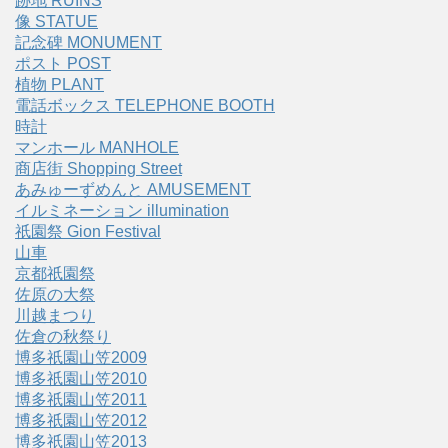
跡地 RUINS
像 STATUE
記念碑 MONUMENT
ポスト POST
植物 PLANT
電話ボックス TELEPHONE BOOTH
時計
マンホール MANHOLE
商店街 Shopping Street
あみゅーずめんと AMUSEMENT
イルミネーション illumination
祇園祭 Gion Festival
山車
京都祇園祭
佐原の大祭
川越まつり
佐倉の秋祭り
博多祇園山笠2009
博多祇園山笠2010
博多祇園山笠2011
博多祇園山笠2012
博多祇園山笠2013