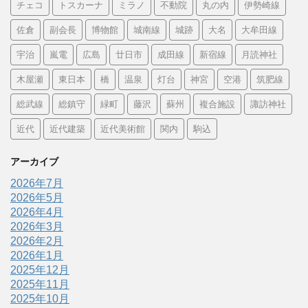
チェコ
トスカーナ
ミラノ
不動院
丸の内
伊勢崎線
佐倉
副会長
博物館
城南線
城跡
大名
大牟田線
宇治
嵐電
広島
廿日市
成田線
新宿線
月読神社
木屋瀬
東日本
橋
温泉
灯台
神宮
空港
筑肥線
総武線
総鎮守
緑町
藤沢
蘇州
複合施設
諏訪神社
近代
近代建築
近代美術館
関内
駒込
アーカイブ
2026年7月
2026年5月
2026年4月
2026年3月
2026年2月
2026年1月
2025年12月
2025年11月
2025年10月