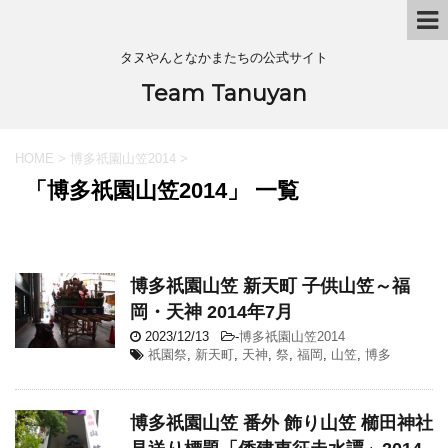
タヌやんとなかまたちの公式サイト
Team Tanuyan
HOME
>
博多祇園山笠2014
>
「博多祇園山笠2014」 一覧
博多祇園山笠 新天町 子供山笠～福
岡・天神 2014年7月
2023/12/13
-
博多祇園山笠2014
祇園祭
,
新天町
,
天神
,
祭
,
福岡
,
山笠
,
博多
博多祇園山笠 番外 飾り山笠 櫛田神社