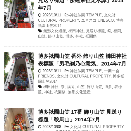
見送り標題「倭建東征走水譚」2014
年7月
2023/10/11
-
神社仏閣 TEMPLE
,
文化財
CULTURAL PROPERTY
,
ユネスコ UNESCO
,
博多
祇園山笠2014
無形文化遺産
,
櫛田神社
,
見送り標題
,
祭
,
福岡
,
山笠
,
飾り山笠
,
博多
,
神社
,
祇園祭
博多祇園山笠 番外 飾り山笠 櫛田神社
表標題「男毛剃乃心意気」2014年7月
2023/10/11
-
神社仏閣 TEMPLE
,
一期一会
FRIENDS
,
文化財 CULTURAL PROPERTY
,
博多祇
園山笠2014
櫛田神社
,
祭
,
福岡
,
山笠
,
飾り山笠
,
博多
,
表標
題
,
神社
,
祇園祭
,
無形文化遺産
博多祇園山笠 17番 飾り山笠 見送り
標題「鞍馬山」2014年7月
2023/10/08
-
文化財 CULTURAL PROPERTY
,