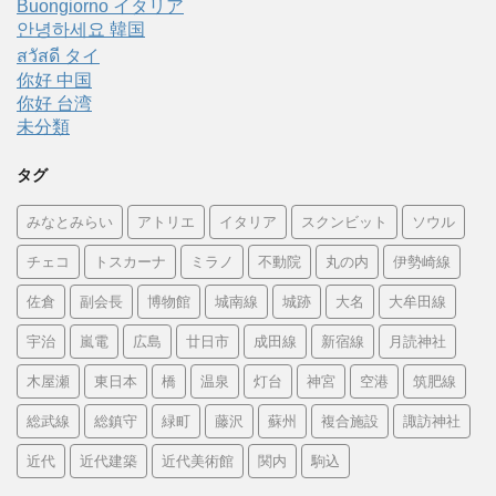
Buongiorno イタリア
안녕하세요 韓国
สวัสดี タイ
你好 中国
你好 台湾
未分類
タグ
みなとみらい
アトリエ
イタリア
スクンビット
ソウル
チェコ
トスカーナ
ミラノ
不動院
丸の内
伊勢崎線
佐倉
副会長
博物館
城南線
城跡
大名
大牟田線
宇治
嵐電
広島
廿日市
成田線
新宿線
月読神社
木屋瀬
東日本
橋
温泉
灯台
神宮
空港
筑肥線
総武線
総鎮守
緑町
藤沢
蘇州
複合施設
諏訪神社
近代
近代建築
近代美術館
関内
駒込