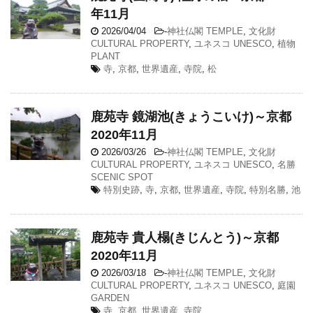
年11月
2026/04/04
-
神社仏閣 TEMPLE
,
文化財
CULTURAL PROPERTY
,
ユネスコ UNESCO
,
植物
PLANT
寺
,
京都
,
世界遺産
,
寺院
,
松
鹿苑寺 鏡湖池(きょうこいけ)～京都
2020年11月
2026/03/26
-
神社仏閣 TEMPLE
,
文化財
CULTURAL PROPERTY
,
ユネスコ UNESCO
,
名勝
SCENIC SPOT
特別史跡
,
寺
,
京都
,
世界遺産
,
寺院
,
特別名勝
,
池
鹿苑寺 貴人榻(きじんとう)～京都
2020年11月
2026/03/18
-
神社仏閣 TEMPLE
,
文化財
CULTURAL PROPERTY
,
ユネスコ UNESCO
,
庭園
GARDEN
寺
,
京都
,
世界遺産
,
寺院