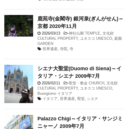
鹿苑寺(金閣寺) 銀河泉(ぎんがせん)～
京都 2020年11月
2026/03/13
-
神社仏閣 TEMPLE
,
文化財
CULTURAL PROPERTY
,
ユネスコ UNESCO
,
庭園
GARDEN
世界遺産
,
寺院
,
寺
シエナ大聖堂(Duomo di Siena)～イ
タリア・シエナ 2009年7月
2026/02/11
-
聖堂・教会 CHURCH
,
文化財
CULTURAL PROPERTY
,
ユネスコ UNESCO
,
Buongiorno イタリア
イタリア
,
世界遺産
,
聖堂
,
シエナ
Palazzo Chigi～イタリア・サンジミ
ニャーノ 2009年7月