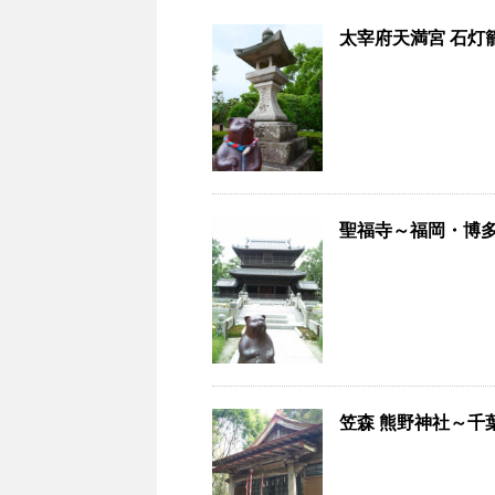
太宰府天満宮 石灯籠
聖福寺～福岡・博多 
笠森 熊野神社～千葉