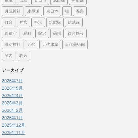
嵐電
広島
廿日市
成田線
新宿線
月読神社
木屋瀬
東日本
橋
温泉
灯台
神宮
空港
筑肥線
総武線
総鎮守
緑町
藤沢
蘇州
複合施設
諏訪神社
近代
近代建築
近代美術館
関内
駒込
アーカイブ
2026年7月
2026年5月
2026年4月
2026年3月
2026年2月
2026年1月
2025年12月
2025年11月