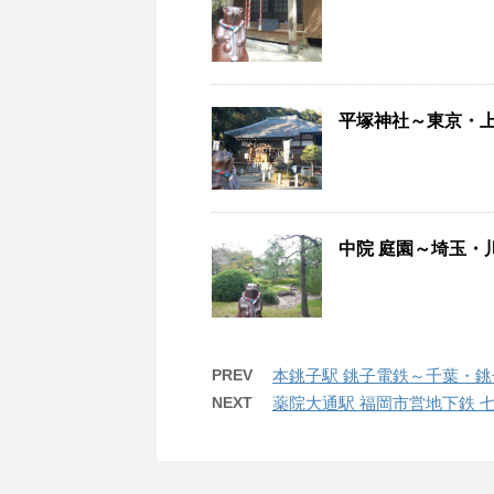
平塚神社～東京・上中
中院 庭園～埼玉・川越
PREV
本銚子駅 銚子電鉄～千葉・銚子 
NEXT
薬院大通駅 福岡市営地下鉄 七