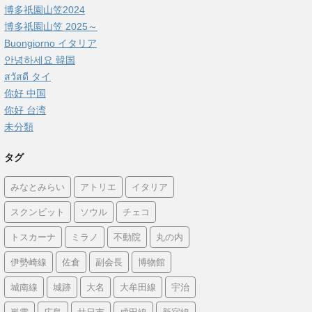
博多祇園山笠2024
博多祇園山笠 2025～
Buongiorno イタリア
안녕하세요 韓国
สวัสดี タイ
你好 中国
你好 台湾
未分類
タグ
みなとみらい
アトリエ
イタリア
スクンビット
ソウル
チェコ
トスカーナ
ミラノ
不動院
丸の内
伊勢崎線
佐倉
副会長
博物館
城南線
城跡
大名
大牟田線
宇治