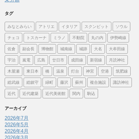
タグ
みなとみらい
アトリエ
イタリア
スクンビット
ソウル
チェコ
トスカーナ
ミラノ
不動院
丸の内
伊勢崎線
佐倉
副会長
博物館
城南線
城跡
大名
大牟田線
宇治
嵐電
広島
廿日市
成田線
新宿線
月読神社
木屋瀬
東日本
橋
温泉
灯台
神宮
空港
筑肥線
総武線
総鎮守
緑町
藤沢
蘇州
複合施設
諏訪神社
近代
近代建築
近代美術館
関内
駒込
アーカイブ
2026年7月
2026年5月
2026年4月
2026年3月