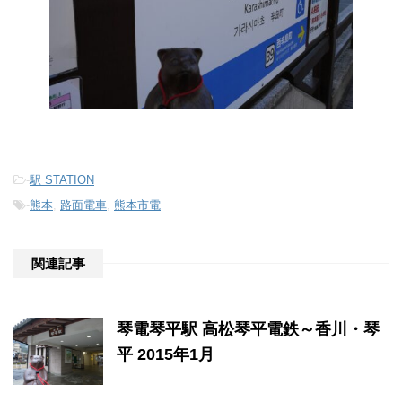
-
駅 STATION
-
熊本
,
路面電車
,
熊本市電
関連記事
琴電琴平駅 高松琴平電鉄～香川・琴
平 2015年1月