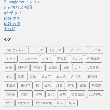
Buongiorno イタリア
안녕하세요 韓国
สวัสดี タイ
你好 中国
你好 台湾
未分類
タグ
みなとみらい
アトリエ
イタリア
スクンビット
ソウル
チェコ
トスカーナ
ミラノ
不動院
丸の内
伊勢崎線
佐倉
副会長
博物館
城南線
城跡
大名
大牟田線
宇治
嵐電
広島
廿日市
成田線
新宿線
月読神社
木屋瀬
東日本
橋
温泉
灯台
神宮
空港
筑肥線
総武線
総鎮守
緑町
藤沢
蘇州
複合施設
諏訪神社
近代
近代建築
近代美術館
関内
駒込