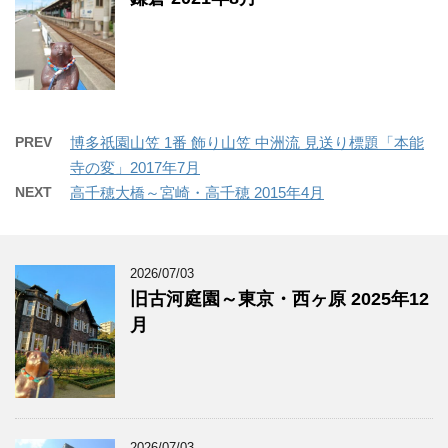
PREV
博多祇園山笠 1番 飾り山笠 中洲流 見送り標題「本能
寺の変」2017年7月
NEXT
高千穂大橋～宮崎・高千穂 2015年4月
2026/07/03
旧古河庭園～東京・西ヶ原 2025年12
月
2026/07/03