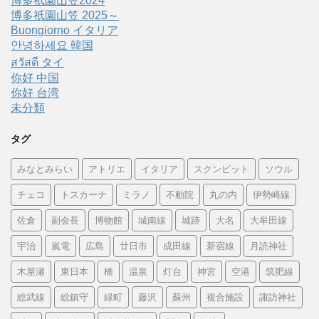
博多祇園山笠2024
博多祇園山笠 2025～
Buongiorno イタリア
안녕하세요 韓国
สวัสดี タイ
你好 中国
你好 台湾
未分類
タグ
みなとみらい
アトリエ
イタリア
スクンビット
ソウル
チェコ
トスカーナ
ミラノ
不動院
丸の内
伊勢崎線
佐倉
副会長
博物館
城南線
城跡
大名
大牟田線
宇治
嵐電
広島
廿日市
成田線
新宿線
月読神社
木屋瀬
東日本
橋
温泉
灯台
神宮
空港
筑肥線
総武線
総鎮守
緑町
藤沢
蘇州
複合施設
諏訪神社