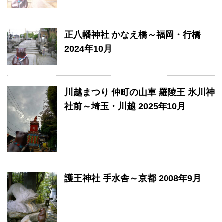
正八幡神社 かなえ橋～福岡・行橋
2024年10月
川越まつり 仲町の山車 羅陵王 氷川神
社前～埼玉・川越 2025年10月
護王神社 手水舎～京都 2008年9月