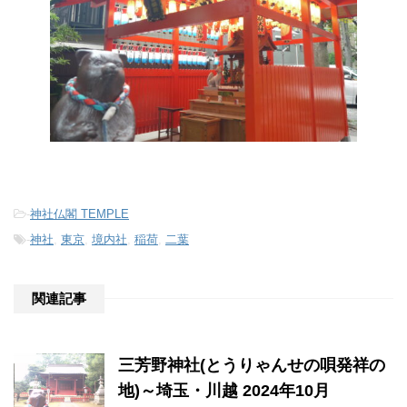
-
神社仏閣 TEMPLE
-
神社
,
東京
,
境内社
,
稲荷
,
二葉
関連記事
三芳野神社(とうりゃんせの唄発祥の
地)～埼玉・川越 2024年10月