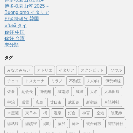
博多祇園山笠 2025～
Buongiorno イタリア
안녕하세요 韓国
สวัสดี タイ
你好 中国
你好 台湾
未分類
タグ
みなとみらい
アトリエ
イタリア
スクンビット
ソウル
チェコ
トスカーナ
ミラノ
不動院
丸の内
伊勢崎線
佐倉
副会長
博物館
城南線
城跡
大名
大牟田線
宇治
嵐電
広島
廿日市
成田線
新宿線
月読神社
木屋瀬
東日本
橋
温泉
灯台
神宮
空港
筑肥線
総武線
総鎮守
緑町
藤沢
蘇州
複合施設
諏訪神社