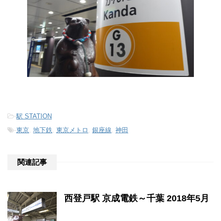
-
駅 STATION
-
東京
,
地下鉄
,
東京メトロ
,
銀座線
,
神田
関連記事
西登戸駅 京成電鉄～千葉 2018年5月