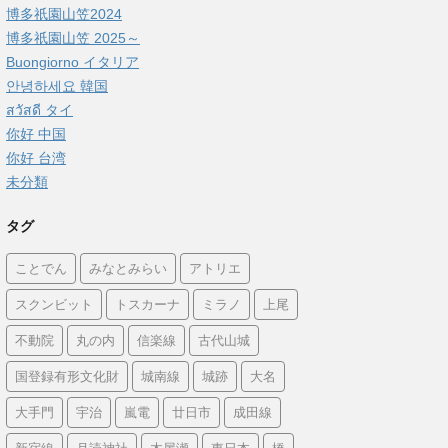
博多祇園山笠2024
博多祇園山笠 2025～
Buongiorno イタリア
안녕하세요 韓国
สวัสดี タイ
你好 中国
你好 台湾
未分類
タグ
ことでん
みなとみらい
アトリエ
スクンビット
トスカーナ
ミラノ
上尾
不動院
丸の内
信楽線
古代山城
国登録有形文化財
城南線
城跡
大名
大手門
宇治
嵐電
廿日市
成田線