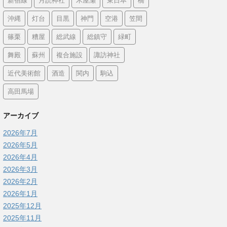
新宿線
月読神社
木屋瀬
東日本
橋
沖縄
灯台
目黒
神門
空港
笠間
篠栗
糟屋
総武線
総鎮守
緑町
舞殿
蘇州
複合施設
諏訪神社
近代美術館
酒造
関内
駒込
高田馬場
アーカイブ
2026年7月
2026年5月
2026年4月
2026年3月
2026年2月
2026年1月
2025年12月
2025年11月