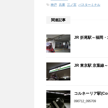
-
神戸
,
兵庫
,
三ノ宮
,
バスターミナル
関連記事
JR 折尾駅～福岡・北
JR 東京駅 京葉線～
コルネーリア駅(Cor
090712_095709