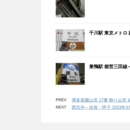
千川駅 東京メトロ 
巣鴨駅 都営三田線～
PREV
博多祇園山笠 17番 飾り山笠
NEXT
西念寺～佐賀・呼子 2023年3