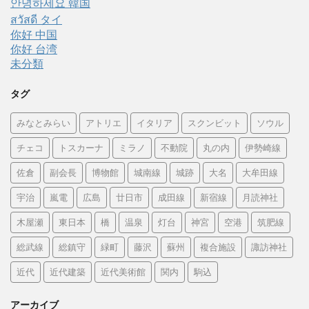
안녕하세요 韓国
สวัสดี タイ
你好 中国
你好 台湾
未分類
タグ
みなとみらい
アトリエ
イタリア
スクンビット
ソウル
チェコ
トスカーナ
ミラノ
不動院
丸の内
伊勢崎線
佐倉
副会長
博物館
城南線
城跡
大名
大牟田線
宇治
嵐電
広島
廿日市
成田線
新宿線
月読神社
木屋瀬
東日本
橋
温泉
灯台
神宮
空港
筑肥線
総武線
総鎮守
緑町
藤沢
蘇州
複合施設
諏訪神社
近代
近代建築
近代美術館
関内
駒込
アーカイブ