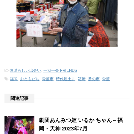
-
素晴らしい出会い
,
一期一会 FRIENDS
-
福岡
,
おともだち
,
骨董市
,
時代屋土井
,
箱崎
,
蚤の市
,
骨董
関連記事
劇団あんみつ姫 いるか ちゃん～福
岡・天神 2023年7月