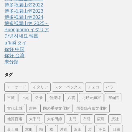
博多祇園山笠2022
博多祇園山笠2023
博多祇園山笠2024
博多祇園山笠 2025～
Buongiorno イタリア
안녕하세요 韓国
สวัสดี タイ
你好 中国
你好 台湾
未分類
タグ
アーケード
イタリア
スターバックス
チェコ
バラ
三鷹
上尾
佐倉
信楽線
八雲
北野天満宮
博物館
古代山城
吉井
国の重要文化財
国登録有形文化財
地質百選
大手門
大牟田線
山門
布袋
広島
摂社
最上町
本町
梅
櫓
沖縄
浜田
港
潮見
目黒