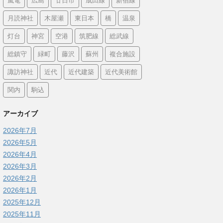
嵐電
広島
廿日市
成田線
新宿線
月読神社
木屋瀬
東日本
橋
温泉
灯台
神宮
空港
筑肥線
総武線
総鎮守
緑町
藤沢
蘇州
複合施設
諏訪神社
近代
近代建築
近代美術館
関内
駒込
アーカイブ
2026年7月
2026年5月
2026年4月
2026年3月
2026年2月
2026年1月
2025年12月
2025年11月