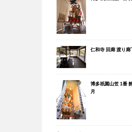
仁和寺 回廊 渡り廊下
博多祇園山笠 1番 
月