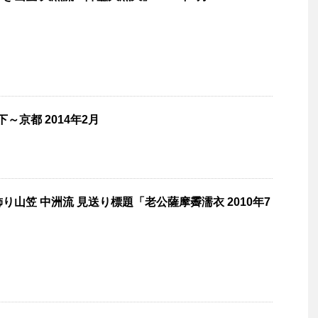
～京都 2014年2月
飾り山笠 中洲流 見送り標題「老公薩摩霽濡衣 2010年7