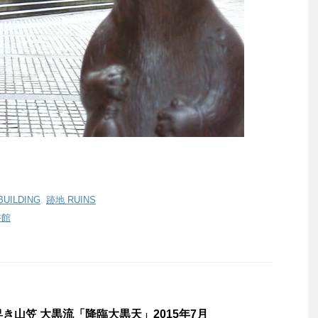
UILDING
,
跡地 RUINS
書館
舁き山笠 大黒流「降臨大黒天」2015年7月