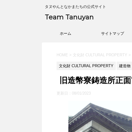
タヌやんとなかまたちの公式サイト
Team Tanuyan
ホーム
サイトマップ
HOME
>
文化財 CULTURAL PROPERTY
>
文化財 CULTURAL PROPERTY
建造物 B
旧造幣寮鋳造所正面玄
更新日：
08/01/2023