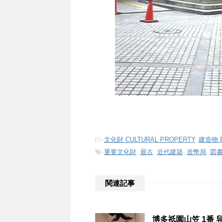
-
文化財 CULTURAL PROPERTY
,
建造物 B
-
重要文化財
,
最古
,
近代建築
,
造幣局
,
図
関連記事
博多祇園山笠 1番 