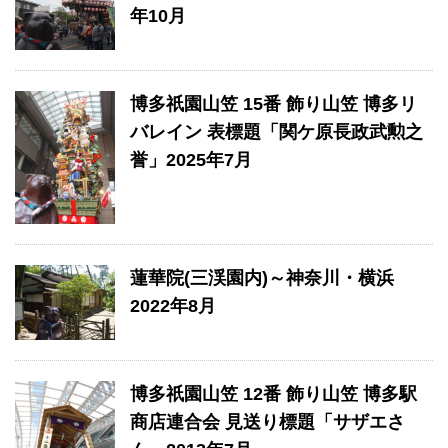
年10月
博多祇園山笠 15番 飾り山笠 博多リ
バレイン 表標題「関ケ原長政武勲之
誉」2025年7月
蓮華院(三渓園内)～神奈川・横浜
2022年8月
博多祇園山笠 12番 飾り山笠 博多駅
商店連合会 見送り標題「サザエさ