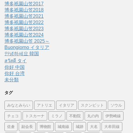
博多祇園山笠2017
博多祇園山笠2018
博多祇園山笠2021
博多祇園山笠2022
博多祇園山笠2023
博多祇園山笠2024
博多祇園山笠 2025～
Buongiorno イタリア
안녕하세요 韓国
สวัสดี タイ
你好 中国
你好 台湾
未分類
タグ
みなとみらい
アトリエ
イタリア
スクンビット
ソウル
チェコ
トスカーナ
ミラノ
不動院
丸の内
伊勢崎線
佐倉
副会長
博物館
城南線
城跡
大名
大牟田線