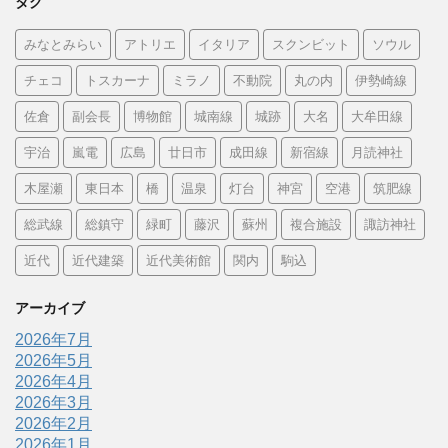
タグ
みなとみらい
アトリエ
イタリア
スクンビット
ソウル
チェコ
トスカーナ
ミラノ
不動院
丸の内
伊勢崎線
佐倉
副会長
博物館
城南線
城跡
大名
大牟田線
宇治
嵐電
広島
廿日市
成田線
新宿線
月読神社
木屋瀬
東日本
橋
温泉
灯台
神宮
空港
筑肥線
総武線
総鎮守
緑町
藤沢
蘇州
複合施設
諏訪神社
近代
近代建築
近代美術館
関内
駒込
アーカイブ
2026年7月
2026年5月
2026年4月
2026年3月
2026年2月
2026年1月