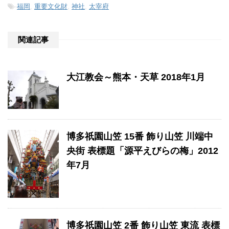
-
福岡
,
重要文化財
,
神社
,
太宰府
関連記事
大江教会～熊本・天草 2018年1月
博多祇園山笠 15番 飾り山笠 川端中
央街 表標題「源平えびらの梅」2012
年7月
博多祇園山笠 2番 飾り山笠 東流 表標