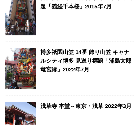
題「義経千本桜」2015年7月
博多祇園山笠 14番 飾り山笠 キャナ
ルシティ博多 見送り標題「浦島太郎
竜宮縁」2022年7月
浅草寺 本堂～東京・浅草 2022年3月