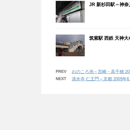
JR 新杉田駅～神奈川
筑紫駅 西鉄 天神大
PREV
おのころ池～宮崎・高千穂 20
NEXT
清水寺 仁王門～京都 2009年