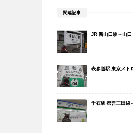
関連記事
JR 新山口駅～山口・
表参道駅 東京メトロ
千石駅 都営三田線～