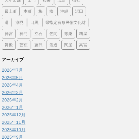
大牟田線
山門
布袋
広島
摂社
最上町
本町
梅
櫓
沖縄
浜田
港
潮見
目黒
県指定有形民俗文化財
神宮
神門
立石
笠間
篠栗
糟屋
舞殿
芭蕉
藤沢
酒造
関屋
高宮
アーカイブ
2026年7月
2026年5月
2026年4月
2026年3月
2026年2月
2026年1月
2025年12月
2025年11月
2025年10月
2025年9月