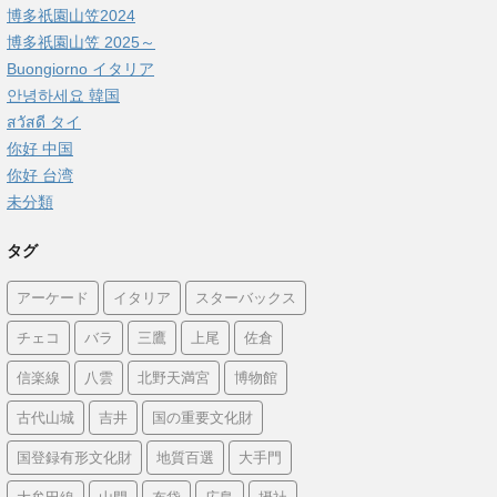
博多祇園山笠2024
博多祇園山笠 2025～
Buongiorno イタリア
안녕하세요 韓国
สวัสดี タイ
你好 中国
你好 台湾
未分類
タグ
アーケード
イタリア
スターバックス
チェコ
バラ
三鷹
上尾
佐倉
信楽線
八雲
北野天満宮
博物館
古代山城
吉井
国の重要文化財
国登録有形文化財
地質百選
大手門