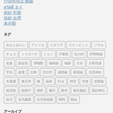
안녕하세요 韓国
สวัสดี タイ
你好 中国
你好 台湾
未分類
タグ
みなとみらい
アトリエ
イタリア
スクンビット
ソウル
チェコ
トスカーナ
ミラノ
不動院
丸の内
伊勢崎線
佐倉
副会長
博物館
城南線
城跡
大名
大牟田線
宇治
嵐電
広島
廿日市
成田線
新宿線
月読神社
木屋瀬
東日本
橋
温泉
灯台
神宮
空港
筑肥線
総武線
総鎮守
緑町
藤沢
蘇州
複合施設
諏訪神社
近代
近代建築
近代美術館
関内
駒込
アーカイブ