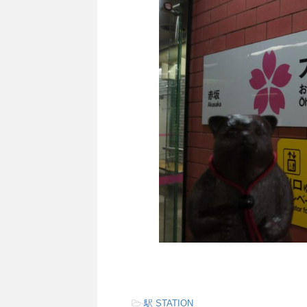
-
駅 STATION