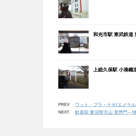
和光市駅 東武鉄道 
上総久保駅 小湊鐵道
PREV
ワット・プラ・ケオ(エメラルド寺院
NEXT
歓喜院 妻沼聖天山 貴惣門～埼玉