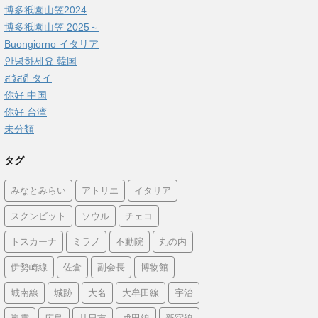
博多祇園山笠2024
博多祇園山笠 2025～
Buongiorno イタリア
안녕하세요 韓国
สวัสดี タイ
你好 中国
你好 台湾
未分類
タグ
みなとみらい
アトリエ
イタリア
スクンビット
ソウル
チェコ
トスカーナ
ミラノ
不動院
丸の内
伊勢崎線
佐倉
副会長
博物館
城南線
城跡
大名
大牟田線
宇治