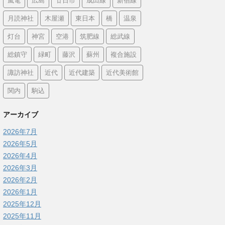
嵐電
広島
廿日市
成田線
新宿線
月読神社
木屋瀬
東日本
橋
温泉
灯台
神宮
空港
筑肥線
総武線
総鎮守
緑町
藤沢
蘇州
複合施設
諏訪神社
近代
近代建築
近代美術館
関内
駒込
アーカイブ
2026年7月
2026年5月
2026年4月
2026年3月
2026年2月
2026年1月
2025年12月
2025年11月