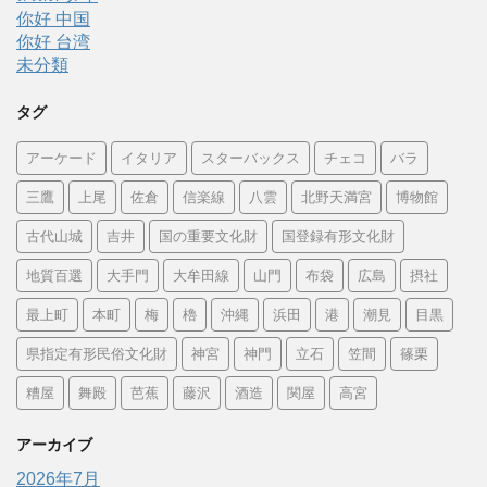
你好 中国
你好 台湾
未分類
タグ
アーケード
イタリア
スターバックス
チェコ
バラ
三鷹
上尾
佐倉
信楽線
八雲
北野天満宮
博物館
古代山城
吉井
国の重要文化財
国登録有形文化財
地質百選
大手門
大牟田線
山門
布袋
広島
摂社
最上町
本町
梅
櫓
沖縄
浜田
港
潮見
目黒
県指定有形民俗文化財
神宮
神門
立石
笠間
篠栗
糟屋
舞殿
芭蕉
藤沢
酒造
関屋
高宮
アーカイブ
2026年7月