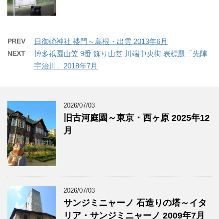
PREV
日御碕神社 楼門～島根・出雲 2013年6月
NEXT
博多祇園山笠 9番 飾り山笠 川端中央街 表標題「先陣
宇治川」2018年7月
2026/07/03
旧古河庭園～東京・西ヶ原 2025年12
月
2026/07/03
サンジミニャーノ 石造りの塔～イタ
リア・サンジミニャーノ 2009年7月