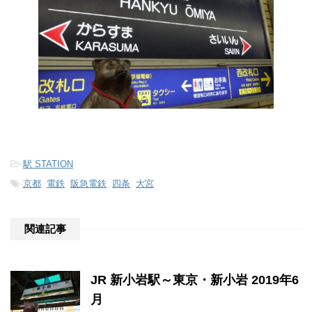
-
駅 STATION
-
京都
,
電鉄
,
阪急電鉄
,
四条
,
大宮
関連記事
JR 新小岩駅～東京・新小岩 2019年6
月