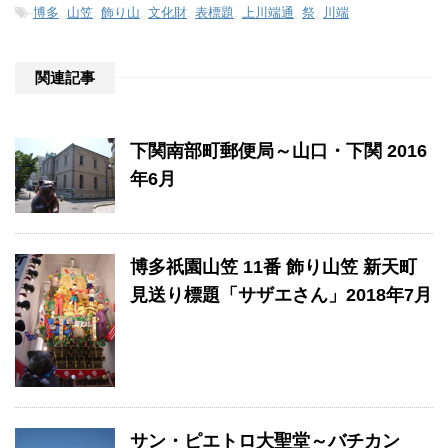
-
博多
,
山笠
,
飾り山
,
文化財
,
表標題
,
上川端通
,
祭
,
川端
関連記事
下関南部町郵便局～山口・下関 2016
年6月
博多祇園山笠 11番 飾り山笠 新天町
見送り標題「サザエさん」2018年7月
サン・ピエトロ大聖堂～バチカン