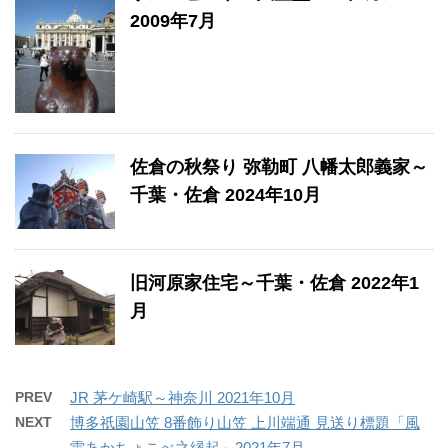
2009年7月
佐倉の秋祭り 弥勒町 八幡太郎義家～
千葉・佐倉 2024年10月
旧河原家住宅～千葉・佐倉 2022年1
月
PREV
JR 茅ケ崎駅～神奈川 2021年10月
NEXT
博多祇園山笠 8番飾り山笠 上川端通 見送り標題「風
雷あかちょこべ之縁起」2021年7月