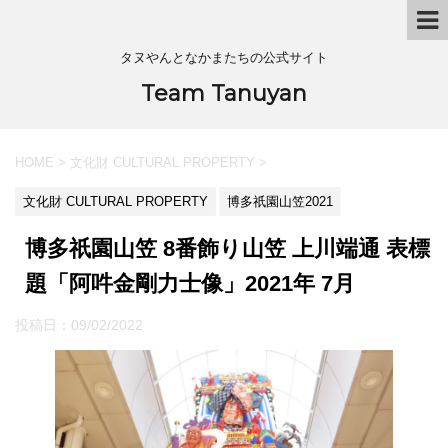
タヌやんとなかまたちの公式サイト
Team Tanuyan
HOME
>
文化財 CULTURAL PROPERTY
>
文化財 CULTURAL PROPERTY
博多祇園山笠2021
博多祇園山笠 8番飾り山笠 上川端通 表標
題「阿吽金剛力士像」2021年 7月
投稿日：
09/02/2022