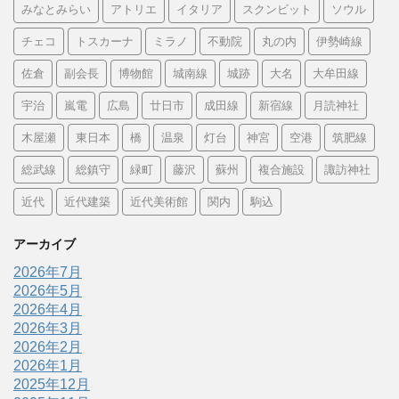
みなとみらい
アトリエ
イタリア
スクンビット
ソウル
チェコ
トスカーナ
ミラノ
不動院
丸の内
伊勢崎線
佐倉
副会長
博物館
城南線
城跡
大名
大牟田線
宇治
嵐電
広島
廿日市
成田線
新宿線
月読神社
木屋瀬
東日本
橋
温泉
灯台
神宮
空港
筑肥線
総武線
総鎮守
緑町
藤沢
蘇州
複合施設
諏訪神社
近代
近代建築
近代美術館
関内
駒込
アーカイブ
2026年7月
2026年5月
2026年4月
2026年3月
2026年2月
2026年1月
2025年12月