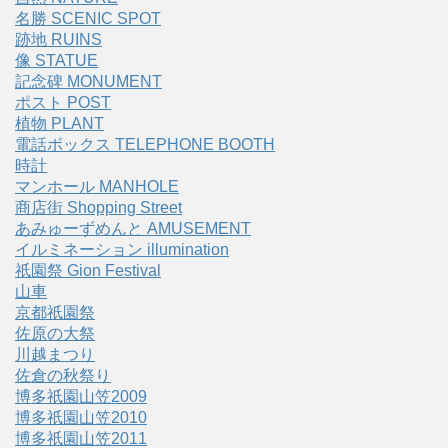
名勝 SCENIC SPOT
跡地 RUINS
像 STATUE
記念碑 MONUMENT
ポスト POST
植物 PLANT
電話ボックス TELEPHONE BOOTH
時計
マンホール MANHOLE
商店街 Shopping Street
あみゅーずめんと AMUSEMENT
イルミネーション illumination
祇園祭 Gion Festival
山車
京都祇園祭
佐原の大祭
川越まつり
佐倉の秋祭り
博多祇園山笠2009
博多祇園山笠2010
博多祇園山笠2011