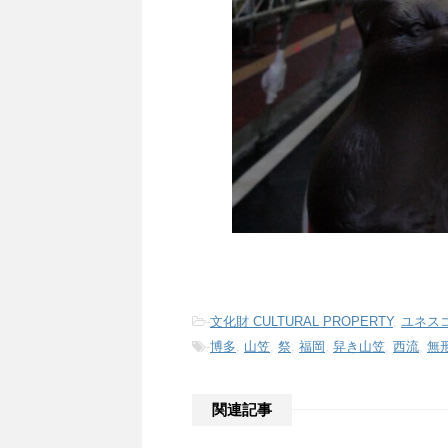
-
文化財 CULTURAL PROPERTY
,
ユネスコ
-
博多
,
山笠
,
祭
,
福岡
,
舁き山笠
,
西流
,
無
関連記事