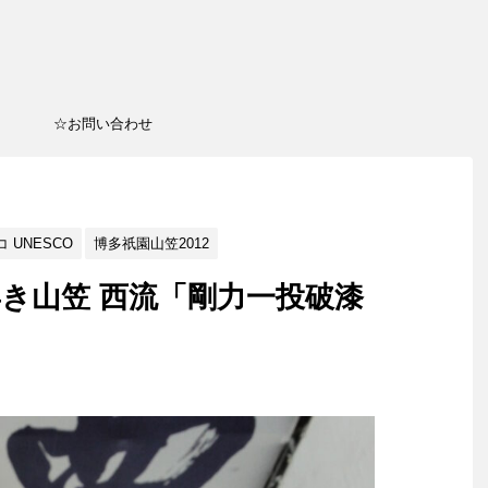
☆お問い合わせ
 UNESCO
博多祇園山笠2012
舁き山笠 西流「剛力一投破漆