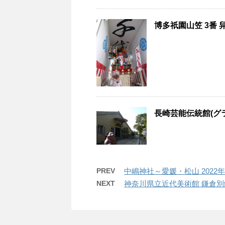
博多祇園山笠 3番 
長崎芸能伝統館(グラ
PREV
中嶋神社～愛媛・松山 2022年
NEXT
神奈川県立近代美術館 鎌倉別館