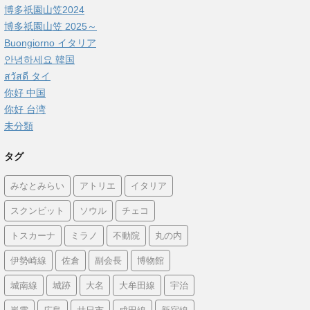
博多祇園山笠2024
博多祇園山笠 2025～
Buongiorno イタリア
안녕하세요 韓国
สวัสดี タイ
你好 中国
你好 台湾
未分類
タグ
みなとみらい
アトリエ
イタリア
スクンビット
ソウル
チェコ
トスカーナ
ミラノ
不動院
丸の内
伊勢崎線
佐倉
副会長
博物館
城南線
城跡
大名
大牟田線
宇治