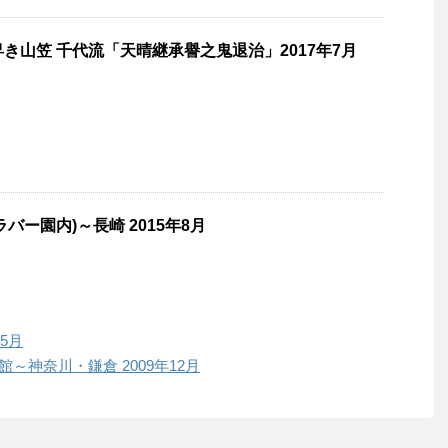
舁き山笠 千代流「天晴継承譽之鬼退治」2017年7月
バー園内)～長崎 2015年8月
5月
～神奈川・鎌倉 2009年12月