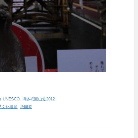
 UNESCO
,
博多祇園山笠2012
形文化遺産
,
祇園祭