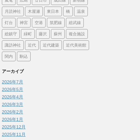
嵐電
広島
廿日市
成田線
新宿線
月読神社
木屋瀬
東日本
橋
温泉
灯台
神宮
空港
筑肥線
総武線
総鎮守
緑町
藤沢
蘇州
複合施設
諏訪神社
近代
近代建築
近代美術館
関内
駒込
アーカイブ
2026年7月
2026年5月
2026年4月
2026年3月
2026年2月
2026年1月
2025年12月
2025年11月