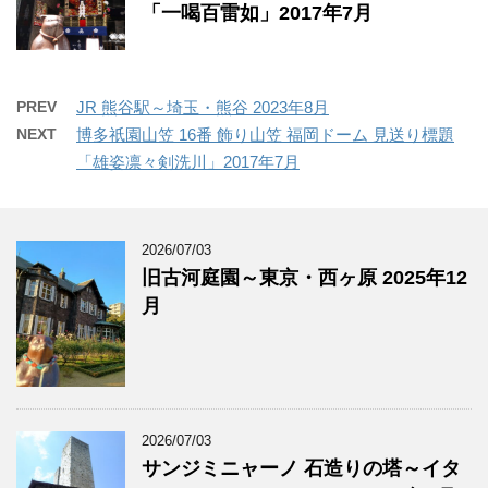
「一喝百雷如」2017年7月
PREV
JR 熊谷駅～埼玉・熊谷 2023年8月
NEXT
博多祇園山笠 16番 飾り山笠 福岡ドーム 見送り標題
「雄姿凛々剣洗川」2017年7月
2026/07/03
旧古河庭園～東京・西ヶ原 2025年12
月
2026/07/03
サンジミニャーノ 石造りの塔～イタ