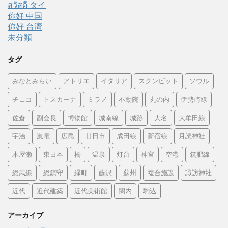
สวัสดี タイ
你好 中国
你好 台湾
未分類
タグ
みなとみらい
アトリエ
イタリア
スクンビット
ソウル
チェコ
トスカーナ
ミラノ
不動院
丸の内
伊勢崎線
佐倉
副会長
博物館
城南線
城跡
大名
大牟田線
宇治
嵐電
広島
廿日市
成田線
新宿線
月読神社
木屋瀬
東日本
橋
温泉
灯台
神宮
空港
筑肥線
総武線
総鎮守
緑町
藤沢
蘇州
複合施設
諏訪神社
近代
近代建築
近代美術館
関内
駒込
アーカイブ