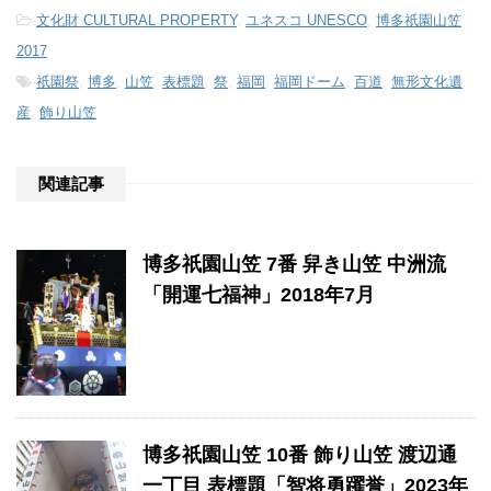
-
文化財 CULTURAL PROPERTY
,
ユネスコ UNESCO
,
博多祇園山笠
2017
-
祇園祭
,
博多
,
山笠
,
表標題
,
祭
,
福岡
,
福岡ドーム
,
百道
,
無形文化遺
産
,
飾り山笠
関連記事
博多祇園山笠 7番 舁き山笠 中洲流
「開運七福神」2018年7月
博多祇園山笠 10番 飾り山笠 渡辺通
一丁目 表標題「智将勇躍誉」2023年