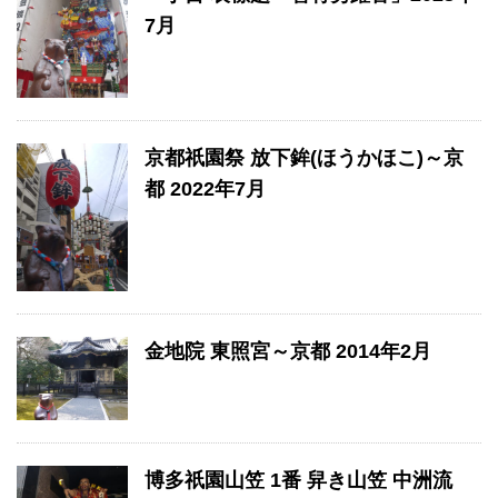
7月
京都祇園祭 放下鉾(ほうかほこ)～京
都 2022年7月
金地院 東照宮～京都 2014年2月
博多祇園山笠 1番 舁き山笠 中洲流