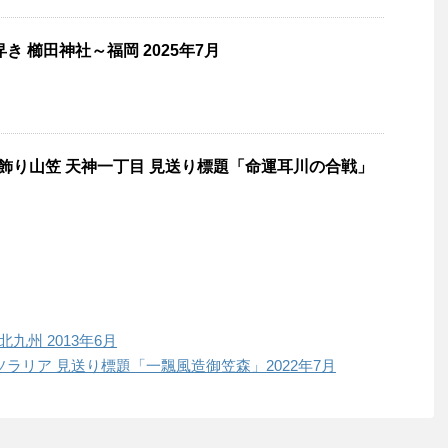
き 櫛田神社～福岡 2025年7月
番 飾り山笠 天神一丁目 見送り標題「命運耳川の合戦」
九州 2013年6月
 ソラリア 見送り標題「一飄風造御笠森」2022年7月