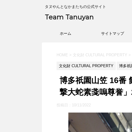
タヌやんとなかまたちの公式サイト
Team Tanuyan
ホーム
サイトマップ
HOME
>
文化財 CULTURAL PROPERTY
>
文化財 CULTURAL PROPERTY
博多祇園
博多祇園山笠 16番
撃大蛇素戔嗚尊誉」2
投稿日：
10/11/2022