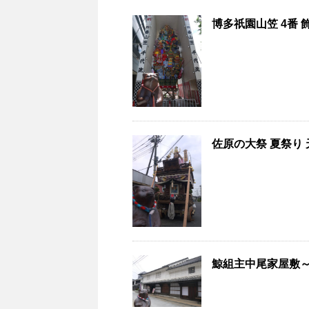
博多祇園山笠 4番 
佐原の大祭 夏祭り 
鯨組主中尾家屋敷～佐