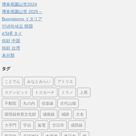
博多祇園山笠2024
博多祇園山笠 2025～
Buongiorno イタリア
안녕하세요 韓国
สวัสดี タイ
你好 中国
你好 台湾
未分類
タグ
ことでん
みなとみらい
アトリエ
スクンビット
トスカーナ
ミラノ
上尾
不動院
丸の内
信楽線
古代山城
国登録有形文化財
城南線
城跡
大名
大手門
宇治
嵐電
廿日市
成田線