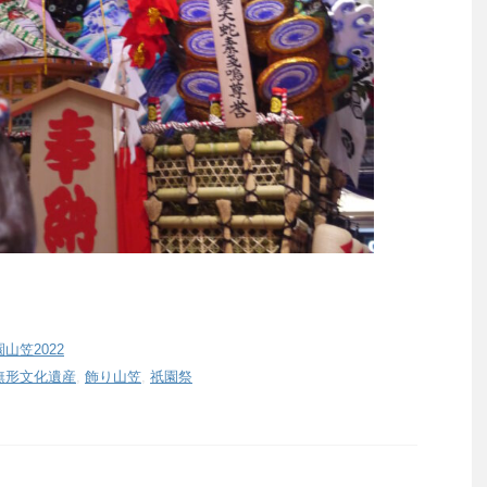
山笠2022
無形文化遺産
,
飾り山笠
,
祇園祭