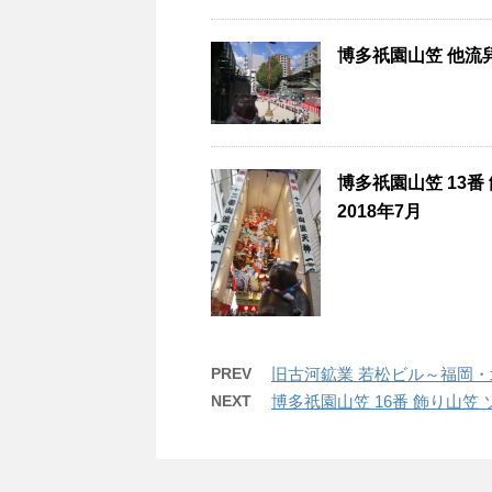
博多祇園山笠 他流舁
博多祇園山笠 13
2018年7月
PREV
旧古河鉱業 若松ビル～福岡・北
NEXT
博多祇園山笠 16番 飾り山笠