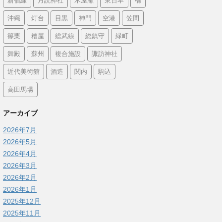
新宿線
月読神社
木屋瀬
東日本
橋
沖縄
灯台
目黒
神門
空港
笠間
篠栗
糟屋
総武線
総鎮守
緑町
舞殿
蘇州
複合施設
諏訪神社
近代美術館
酒造
関内
駒込
高田馬場
アーカイブ
2026年7月
2026年5月
2026年4月
2026年3月
2026年2月
2026年1月
2025年12月
2025年11月