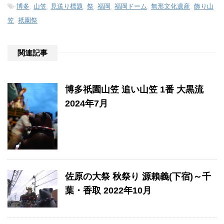
-
博多
,
山笠
,
見送り標題
,
祭
,
福岡
,
福岡ドーム
,
無形文化遺産
,
飾り山
笠
,
祇園祭
関連記事
博多祇園山笠 追い山笠 1番 大黒流
2024年7月
佐原の大祭 秋祭り 源賴義(下宿)～千
葉・香取 2022年10月