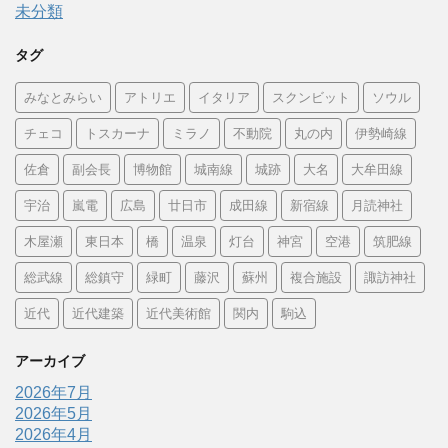
未分類
タグ
みなとみらい
アトリエ
イタリア
スクンビット
ソウル
チェコ
トスカーナ
ミラノ
不動院
丸の内
伊勢崎線
佐倉
副会長
博物館
城南線
城跡
大名
大牟田線
宇治
嵐電
広島
廿日市
成田線
新宿線
月読神社
木屋瀬
東日本
橋
温泉
灯台
神宮
空港
筑肥線
総武線
総鎮守
緑町
藤沢
蘇州
複合施設
諏訪神社
近代
近代建築
近代美術館
関内
駒込
アーカイブ
2026年7月
2026年5月
2026年4月