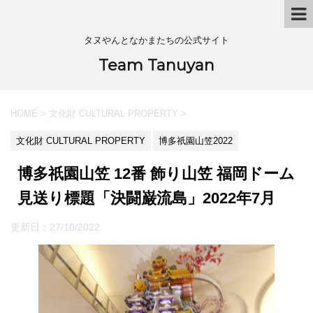
タヌやんとなかまたちの公式サイト
Team Tanuyan
HOME
>
文化財 CULTURAL PROPERTY
>
文化財 CULTURAL PROPERTY
博多祇園山笠2022
博多祇園山笠 12番 飾り山笠 福岡ドーム
見送り標題「決闘巌流島」2022年7月
更新日：
27/10/2022