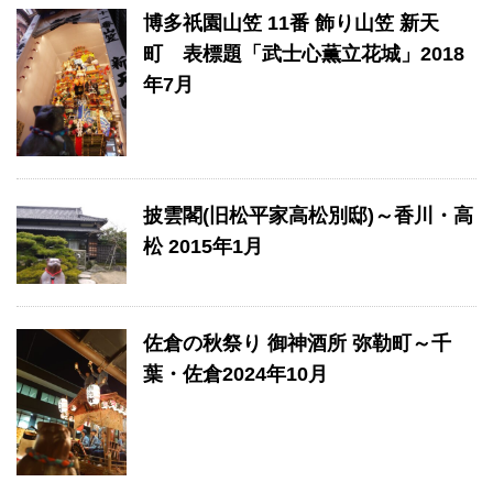
博多祇園山笠 11番 飾り山笠 新天
町 表標題「武士心薫立花城」2018
年7月
披雲閣(旧松平家高松別邸)～香川・高
松 2015年1月
佐倉の秋祭り 御神酒所 弥勒町～千
葉・佐倉2024年10月