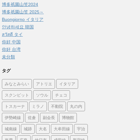
博多祇園山笠2024
博多祇園山笠 2025～
Buongiorno イタリア
안녕하세요 韓国
สวัสดี タイ
你好 中国
你好 台湾
未分類
タグ
みなとみらい
アトリエ
イタリア
スクンビット
ソウル
チェコ
トスカーナ
ミラノ
不動院
丸の内
伊勢崎線
佐倉
副会長
博物館
城南線
城跡
大名
大牟田線
宇治