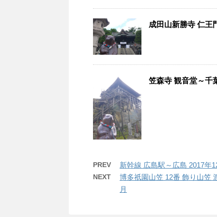
成田山新勝寺 仁王門
笠森寺 観音堂～千葉
PREV
新幹線 広島駅～広島 2017年1
NEXT
博多祇園山笠 12番 飾り山笠
月