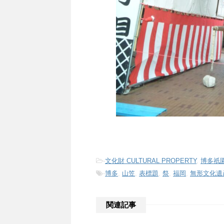
-
文化財 CULTURAL PROPERTY
,
博多祇園
-
博多
,
山笠
,
表標題
,
祭
,
福岡
,
無形文化遺
関連記事