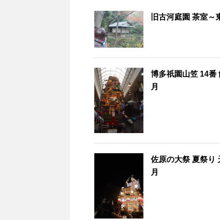
旧古河庭園 茶室～東
博多祇園山笠 14番
月
佐原の大祭 夏祭り 
月