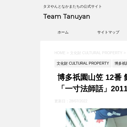
タヌやんとなかまたちの公式サイト
Team Tanuyan
ホーム
サイトマップ
HOME
>
文化財 CULTURAL PROPERTY
>
文化財 CULTURAL PROPERTY
博多祇園
博多祇園山笠 12番
「一寸法師話」201
更新日：
28/07/2022