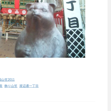
山笠2011
産
,
飾り山笠
,
渡辺通一丁目