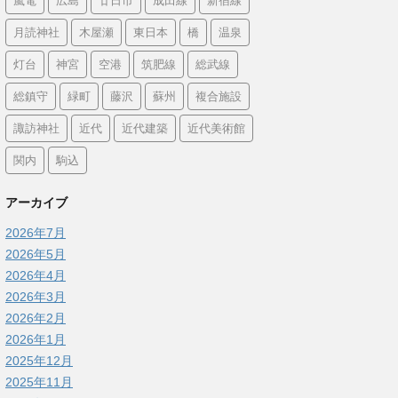
嵐電
広島
廿日市
成田線
新宿線
月読神社
木屋瀬
東日本
橋
温泉
灯台
神宮
空港
筑肥線
総武線
総鎮守
緑町
藤沢
蘇州
複合施設
諏訪神社
近代
近代建築
近代美術館
関内
駒込
アーカイブ
2026年7月
2026年5月
2026年4月
2026年3月
2026年2月
2026年1月
2025年12月
2025年11月