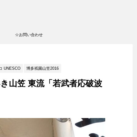
☆お問い合わせ
 UNESCO
博多祇園山笠2016
舁き山笠 東流「若武者応破波