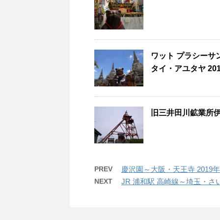
ワット プラシーサンペットW
タイ・アユタヤ 20
旧三井田川鉱業所伊
PREV
慶沢園～大阪・天王寺 2019年
NEXT
JR 浦和駅 高崎線～埼玉・さい