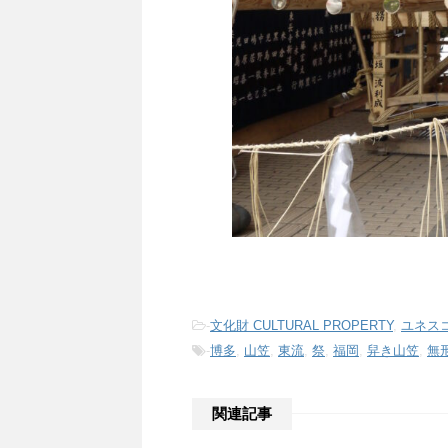
-
文化財 CULTURAL PROPERTY
,
ユネスコ
-
博多
,
山笠
,
東流
,
祭
,
福岡
,
舁き山笠
,
無
関連記事