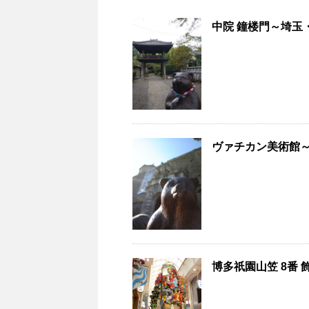
中院 鐘楼門～埼玉・
ヴァチカン美術館～ヴ
博多祇園山笠 8番 