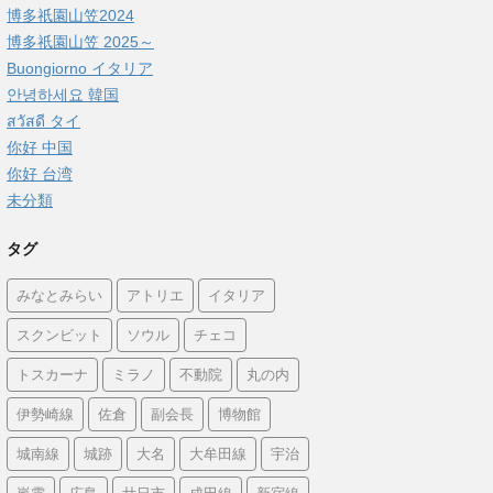
博多祇園山笠2024
博多祇園山笠 2025～
Buongiorno イタリア
안녕하세요 韓国
สวัสดี タイ
你好 中国
你好 台湾
未分類
タグ
みなとみらい
アトリエ
イタリア
スクンビット
ソウル
チェコ
トスカーナ
ミラノ
不動院
丸の内
伊勢崎線
佐倉
副会長
博物館
城南線
城跡
大名
大牟田線
宇治