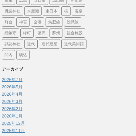
嵐電
広島
廿日市
成田線
新宿線
月読神社
木屋瀬
東日本
橋
温泉
灯台
神宮
空港
筑肥線
総武線
総鎮守
緑町
藤沢
蘇州
複合施設
諏訪神社
近代
近代建築
近代美術館
関内
駒込
アーカイブ
2026年7月
2026年5月
2026年4月
2026年3月
2026年2月
2026年1月
2025年12月
2025年11月