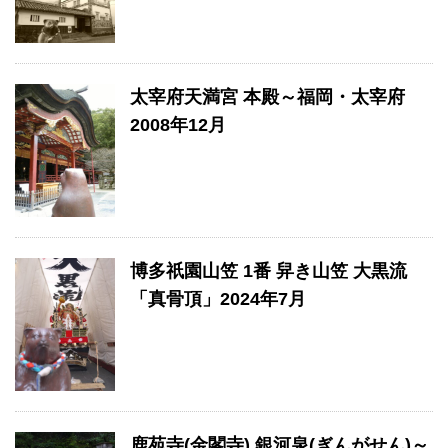
太宰府天満宮 本殿～福岡・太宰府
2008年12月
博多祇園山笠 1番 舁き山笠 大黒流
「真骨頂」2024年7月
鹿苑寺(金閣寺) 銀河泉(ぎんがせん)～