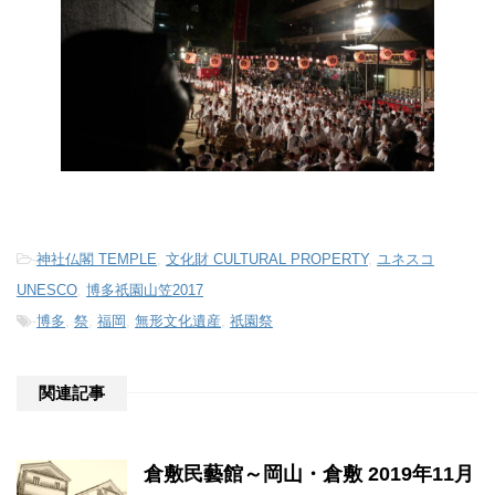
-
神社仏閣 TEMPLE
,
文化財 CULTURAL PROPERTY
,
ユネスコ
UNESCO
,
博多祇園山笠2017
-
博多
,
祭
,
福岡
,
無形文化遺産
,
祇園祭
関連記事
倉敷民藝館～岡山・倉敷 2019年11月