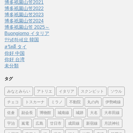
博多祇園山笠2021
博多祇園山笠2022
博多祇園山笠2023
博多祇園山笠2024
博多祇園山笠 2025～
Buongiorno イタリア
안녕하세요 韓国
สวัสดี タイ
你好 中国
你好 台湾
未分類
タグ
みなとみらい
アトリエ
イタリア
スクンビット
ソウル
チェコ
トスカーナ
ミラノ
不動院
丸の内
伊勢崎線
佐倉
副会長
博物館
城南線
城跡
大名
大牟田線
宇治
嵐電
広島
廿日市
成田線
新宿線
月読神社