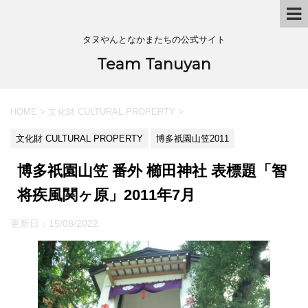
タヌやんとなかまたちの公式サイト
Team Tanuyan
HOME
>
文化財 CULTURAL PROPERTY
>
文化財 CULTURAL PROPERTY
博多祇園山笠2011
博多祇園山笠 番外 櫛田神社 表標題「智
将疾風関ヶ原」2011年7月
更新日：
15/08/2022