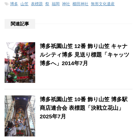
-
博多
,
山笠
,
表標題
,
祭
,
福岡
,
神社
,
櫛田神社
,
無形文化遺産
関連記事
博多祇園山笠 12番 飾り山笠 キャナ
ルシティ博多 見送り標題「キャッツ
博多へ」2014年7月
博多祇園山笠 10番 飾り山笠 博多駅
商店連合会 表標題「決戦立花山」
2025年7月