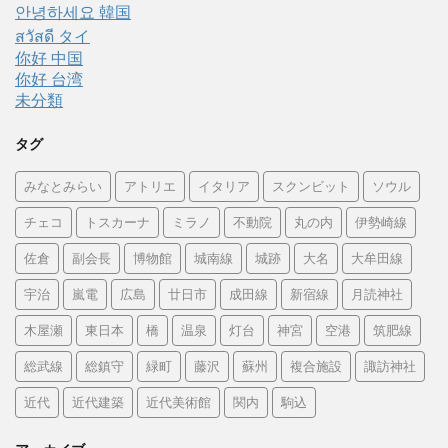
안녕하세요 韓国
สวัสดี タイ
你好 中国
你好 台湾
未分類
タグ
みなとみらい
アトリエ
イタリア
スクンビット
ソウル
チェコ
トスカーナ
ミラノ
不動院
丸の内
伊勢崎線
佐倉
副会長
博物館
城南線
城跡
大名
大牟田線
宇治
嵐電
広島
廿日市
成田線
新宿線
月読神社
木屋瀬
東日本
橋
温泉
灯台
神宮
空港
筑肥線
総武線
総鎮守
緑町
藤沢
蘇州
複合施設
諏訪神社
近代
近代建築
近代美術館
関内
駒込