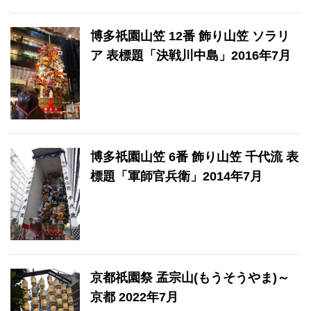
博多祇園山笠 12番 飾り山笠 ソラリ
ア 表標題「決戦川中島」2016年7月
博多祇園山笠 6番 飾り山笠 千代流 表
標題「軍師官兵衛」2014年7月
京都祇園祭 孟宗山(もうそうやま)～
京都 2022年7月