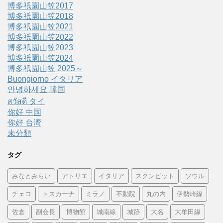
博多祇園山笠2017
博多祇園山笠2018
博多祇園山笠2021
博多祇園山笠2022
博多祇園山笠2023
博多祇園山笠2024
博多祇園山笠 2025～
Buongiorno イタリア
안녕하세요 韓国
สวัสดี タイ
你好 中国
你好 台湾
未分類
タグ
みなとみらい
アトリエ
イタリア
スクンビット
ソウル
チェコ
トスカーナ
ミラノ
不動院
丸の内
伊勢崎線
佐倉
副会長
博物館
城南線
城跡
大名
大牟田線