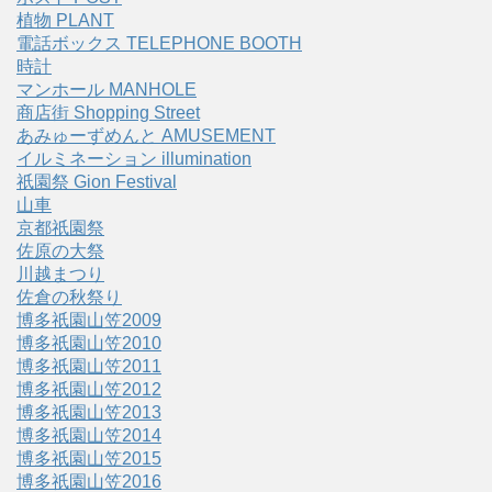
植物 PLANT
電話ボックス TELEPHONE BOOTH
時計
マンホール MANHOLE
商店街 Shopping Street
あみゅーずめんと AMUSEMENT
イルミネーション illumination
祇園祭 Gion Festival
山車
京都祇園祭
佐原の大祭
川越まつり
佐倉の秋祭り
博多祇園山笠2009
博多祇園山笠2010
博多祇園山笠2011
博多祇園山笠2012
博多祇園山笠2013
博多祇園山笠2014
博多祇園山笠2015
博多祇園山笠2016