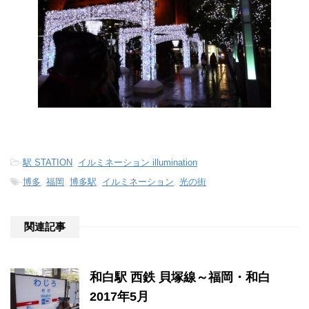
-
駅 STATION
,
イルミネーション illumination
-
博多
,
福岡
,
博多駅
,
イルミネーション
,
光の街
関連記事
和白駅 西鉄 貝塚線～福岡・和白
2017年5月