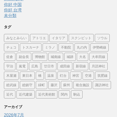
你好 中国
你好 台湾
未分類
タグ
みなとみらい
アトリエ
イタリア
スクンビット
ソウル
チェコ
トスカーナ
ミラノ
不動院
丸の内
伊勢崎線
佐倉
副会長
博物館
城南線
城跡
大名
大牟田線
宇治
嵐電
広島
廿日市
成田線
新宿線
月読神社
木屋瀬
東日本
橋
温泉
灯台
神宮
空港
筑肥線
総武線
総鎮守
緑町
藤沢
蘇州
複合施設
諏訪神社
近代
近代建築
近代美術館
関内
駒込
アーカイブ
2026年7月