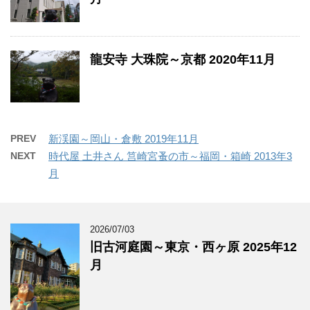
龍安寺 大珠院～京都 2020年11月
PREV
新渓園～岡山・倉敷 2019年11月
NEXT
時代屋 土井さん 筥崎宮蚤の市～福岡・箱崎 2013年3
月
2026/07/03
旧古河庭園～東京・西ヶ原 2025年12
月