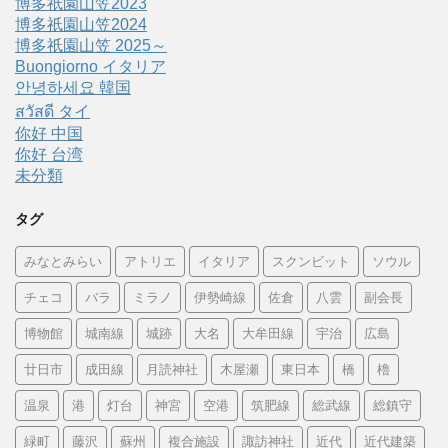
博多祇園山笠2023
博多祇園山笠2024
博多祇園山笠 2025～
Buongiorno イタリア
안녕하세요 韓国
สวัสดี タイ
你好 中国
你好 台湾
未分類
タグ
みなとみらい
アトリエ
イタリア
スクンビット
ソウル
チェコ
バラ
ミラノ
伊勢崎線
佐倉
八雲
副会長
博物館
城南線
城跡
大名
大牟田線
宇治
広島
廿日市
成田線
月読神社
木屋瀬
東日本
橋
櫓
温泉
港
灯台
神宮
空港
筑肥線
総武線
総鎮守
緑町
藤沢
蘇州
複合施設
諏訪神社
近代
近代建築