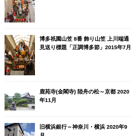
博多祇園山笠 8番 飾り山笠 上川端通
見送り標題「正調博多節」2015年7月
鹿苑寺(金閣寺) 陸舟の松～京都 2020
年11月
旧横浜銀行～神奈川・横浜 2020年9
月