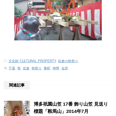
-
文化財 CULTURAL PROPERTY
,
佐倉の秋祭り
-
千葉
,
祭
,
佐倉
,
秋祭り
,
肴町
,
神輿
,
会所
関連記事
博多祇園山笠 17番 飾り山笠 見送り
標題「鞍馬山」2014年7月