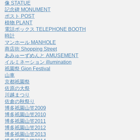
像 STATUE
記念碑 MONUMENT
ポスト POST
植物 PLANT
電話ボックス TELEPHONE BOOTH
時計
マンホール MANHOLE
商店街 Shopping Street
あみゅーずめんと AMUSEMENT
イルミネーション illumination
祇園祭 Gion Festival
山車
京都祇園祭
佐原の大祭
川越まつり
佐倉の秋祭り
博多祇園山笠2009
博多祇園山笠2010
博多祇園山笠2011
博多祇園山笠2012
博多祇園山笠2013