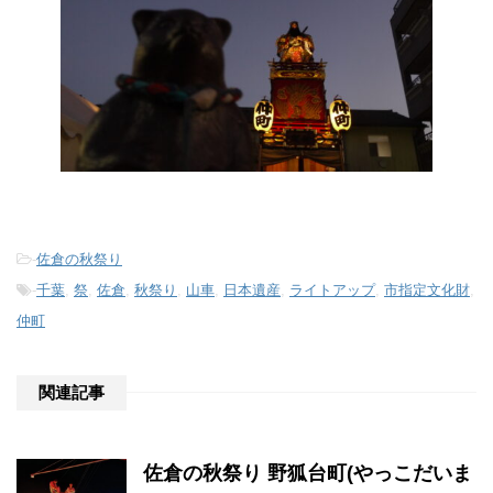
-
佐倉の秋祭り
-
千葉
,
祭
,
佐倉
,
秋祭り
,
山車
,
日本遺産
,
ライトアップ
,
市指定文化財
,
仲町
関連記事
佐倉の秋祭り 野狐台町(やっこだいま