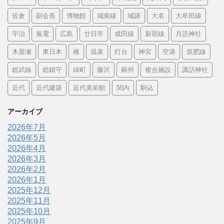
佐倉
副会長
博物館
城南線
城跡
大名
大牟田線
宇治
嵐電
広島
廿日市
成田線
新宿線
月読神社
木屋瀬
東日本
橋
温泉
灯台
神宮
空港
筑肥線
総武線
総鎮守
緑町
藤沢
蘇州
複合施設
諏訪神社
近代
近代建築
近代美術館
関内
駒込
アーカイブ
2026年7月
2026年5月
2026年4月
2026年3月
2026年2月
2026年1月
2025年12月
2025年11月
2025年10月
2025年9月