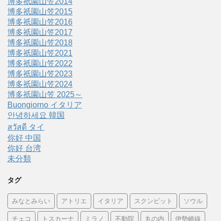
博多祇園山笠2014
博多祇園山笠2015
博多祇園山笠2016
博多祇園山笠2017
博多祇園山笠2018
博多祇園山笠2021
博多祇園山笠2022
博多祇園山笠2023
博多祇園山笠2024
博多祇園山笠 2025～
Buongiorno イタリア
안녕하세요 韓国
สวัสดี タイ
你好 中国
你好 台湾
未分類
タグ
みなとみらい
アトリエ
イタリア
スクンビット
ソウル
チェコ
トスカーナ
ミラノ
不動院
丸の内
伊勢崎線